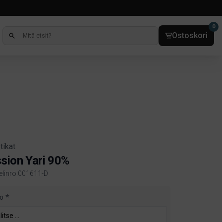
0
Ostoskori
tikat
sion Yari 90%
kelinro:001611-D
ct information
o