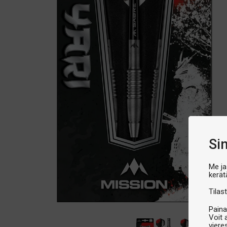
Si
Me ja
kerät
Tilast
Paina
Voit 
viere