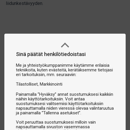
liidunkestävyyden.
Sinä päätät henkilötiedoistasi
Me ja yhteistyökumppanimme käytämme erilaisia
tekniikoita, kuten evästeitä, kerätäksemme tietojasi
eri tarkoituksiin, mm. seuraaviin:
Tilastolliset
Markkinointi
Painamalla ”Hyväksy” annat suostumuksesi kaikkiin
näihin käyttötarkoituksiin. Voit antaa
suostumuksesi valitsemiisi käyttötarkoituksiin
napsauttamalla niiden vieressä olevaa valintaruutua
ja painamalla ”Tallenna asetukset”.
Voit peruuttaa suostumuksesi milloin vain
napsauttamalla sivuston vasemmassa