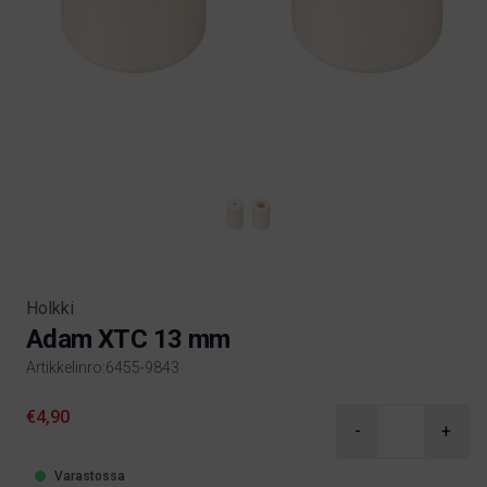
Holkki
Adam XTC 13 mm
Artikkelinro:6455-9843
Product information
€4,90
-
+
Varastossa