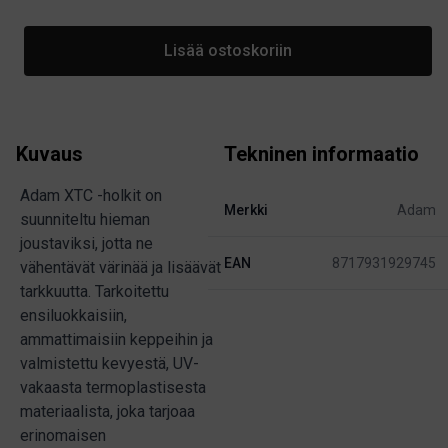
Lisää ostoskoriin
Kuvaus
Tekninen informaatio
Adam XTC -holkit on
Merkki
Adam
suunniteltu hieman
joustaviksi, jotta ne
EAN
8717931929745
vähentävät värinää ja lisäävät
tarkkuutta. Tarkoitettu
ensiluokkaisiin,
ammattimaisiin keppeihin ja
valmistettu kevyestä, UV-
vakaasta termoplastisesta
materiaalista, joka tarjoaa
erinomaisen