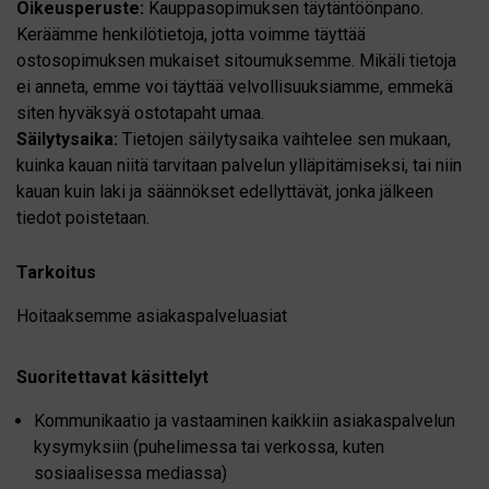
Oikeusperuste:
Kauppasopimuksen täytäntöönpano.
Keräämme henkilötietoja, jotta voimme täyttää
ostosopimuksen mukaiset sitoumuksemme. Mikäli tietoja
ei anneta, emme voi täyttää velvollisuuksiamme, emmekä
siten hyväksyä ostotapaht umaa.
Säilytysaika:
Tietojen säilytysaika vaihtelee sen mukaan,
kuinka kauan niitä tarvitaan palvelun ylläpitämiseksi, tai niin
kauan kuin laki ja säännökset edellyttävät, jonka jälkeen
tiedot poistetaan.
Tarkoitus
Hoitaaksemme asiakaspalveluasiat
Suoritettavat käsittelyt
Kommunikaatio ja vastaaminen kaikkiin asiakaspalvelun
kysymyksiin (puhelimessa tai verkossa, kuten
sosiaalisessa mediassa)