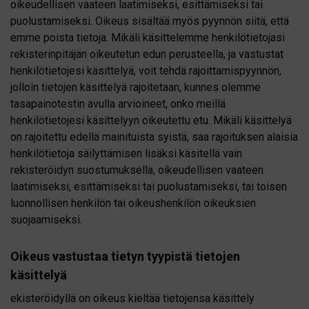
oikeudellisen vaateen laatimiseksi, esittämiseksi tai
puolustamiseksi. Oikeus sisältää myös pyynnön siitä, että
emme poista tietoja. Mikäli käsittelemme henkilötietojasi
rekisterinpitäjän oikeutetun edun perusteella, ja vastustat
henkilötietojesi käsittelyä, voit tehdä rajoittamispyynnön,
jolloin tietojen käsittelyä rajoitetaan, kunnes olemme
tasapainotestin avulla arvioineet, onko meillä
henkilötietojesi käsittelyyn oikeutettu etu. Mikäli käsittelyä
on rajoitettu edellä mainituista syistä, saa rajoituksen alaisia
henkilötietoja säilyttämisen lisäksi käsitellä vain
rekisteröidyn suostumuksella, oikeudellisen vaateen
laatimiseksi, esittämiseksi tai puolustamiseksi, tai toisen
luonnollisen henkilön tai oikeushenkilön oikeuksien
suojaamiseksi.
Oikeus vastustaa tietyn tyypistä tietojen
käsittelyä
ekisteröidyllä on oikeus kieltää tietojensa käsittely