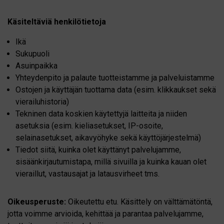
Käsiteltäviä henkilötietoja
Ikä
Sukupuoli
Asuinpaikka
Yhteydenpito ja palaute tuotteistamme ja palveluistamme
Ostojen ja käyttäjän tuottama data (esim. klikkaukset sekä
vierailuhistoria)
Tekninen data koskien käytettyjä laitteita ja niiden
asetuksia (esim. kieliasetukset, IP-osoite,
selainasetukset, aikavyöhyke sekä käyttöjärjestelmä)
Tiedot siitä, kuinka olet käyttänyt palvelujamme,
sisäänkirjautumistapa, millä sivuilla ja kuinka kauan olet
vieraillut, vastausajat ja latausvirheet tms.
Oikeusperuste:
Oikeutettu etu. Käsittely on välttämätöntä,
jotta voimme arvioida, kehittää ja parantaa palvelujamme,