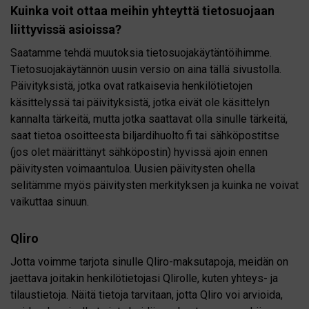
Kuinka voit ottaa meihin yhteyttä tietosuojaan
liittyvissä asioissa?
Saatamme tehdä muutoksia tietosuojakäytäntöihimme.
Tietosuojakäytännön uusin versio on aina tällä sivustolla.
Päivityksistä, jotka ovat ratkaisevia henkilötietojen
käsittelyssä tai päivityksistä, jotka eivät ole käsittelyn
kannalta tärkeitä, mutta jotka saattavat olla sinulle tärkeitä,
saat tietoa osoitteesta biljardihuolto.fi tai sähköpostitse
(jos olet määrittänyt sähköpostin) hyvissä ajoin ennen
päivitysten voimaantuloa. Uusien päivitysten ohella
selitämme myös päivitysten merkityksen ja kuinka ne voivat
vaikuttaa sinuun.
Qliro
Jotta voimme tarjota sinulle Qliro-maksutapoja, meidän on
jaettava joitakin henkilötietojasi Qlirolle, kuten yhteys- ja
tilaustietoja. Näitä tietoja tarvitaan, jotta Qliro voi arvioida,