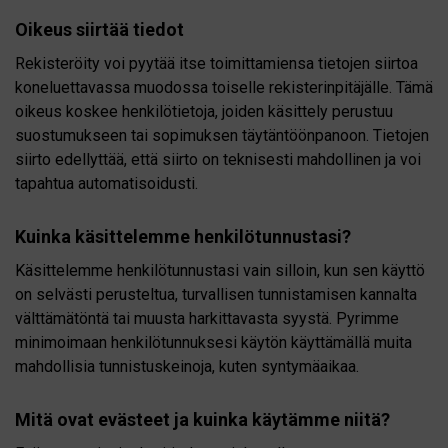
Oikeus siirtää tiedot
Rekisteröity voi pyytää itse toimittamiensa tietojen siirtoa
koneluettavassa muodossa toiselle rekisterinpitäjälle. Tämä
oikeus koskee henkilötietoja, joiden käsittely perustuu
suostumukseen tai sopimuksen täytäntöönpanoon. Tietojen
siirto edellyttää, että siirto on teknisesti mahdollinen ja voi
tapahtua automatisoidusti.
Kuinka käsittelemme henkilötunnustasi?
Käsittelemme henkilötunnustasi vain silloin, kun sen käyttö
on selvästi perusteltua, turvallisen tunnistamisen kannalta
välttämätöntä tai muusta harkittavasta syystä. Pyrimme
minimoimaan henkilötunnuksesi käytön käyttämällä muita
mahdollisia tunnistuskeinoja, kuten syntymäaikaa.
Mitä ovat evästeet ja kuinka käytämme niitä?