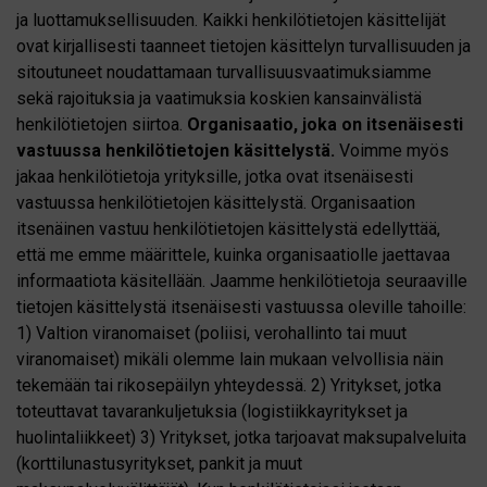
ja luottamuksellisuuden. Kaikki henkilötietojen käsittelijät
ovat kirjallisesti taanneet tietojen käsittelyn turvallisuuden ja
sitoutuneet noudattamaan turvallisuusvaatimuksiamme
sekä rajoituksia ja vaatimuksia koskien kansainvälistä
henkilötietojen siirtoa.
Organisaatio, joka on itsenäisesti
vastuussa henkilötietojen käsittelystä.
Voimme myös
jakaa henkilötietoja yrityksille, jotka ovat itsenäisesti
vastuussa henkilötietojen käsittelystä. Organisaation
itsenäinen vastuu henkilötietojen käsittelystä edellyttää,
että me emme määrittele, kuinka organisaatiolle jaettavaa
informaatiota käsitellään. Jaamme henkilötietoja seuraaville
tietojen käsittelystä itsenäisesti vastuussa oleville tahoille:
1) Valtion viranomaiset (poliisi, verohallinto tai muut
viranomaiset) mikäli olemme lain mukaan velvollisia näin
tekemään tai rikosepäilyn yhteydessä. 2) Yritykset, jotka
toteuttavat tavarankuljetuksia (logistiikkayritykset ja
huolintaliikkeet) 3) Yritykset, jotka tarjoavat maksupalveluita
(korttilunastusyritykset, pankit ja muut