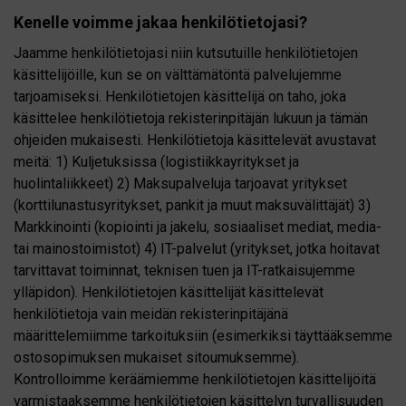
Kenelle voimme jakaa henkilötietojasi?
Jaamme henkilötietojasi niin kutsutuille henkilötietojen
käsittelijöille, kun se on välttämätöntä palvelujemme
tarjoamiseksi. Henkilötietojen käsittelijä on taho, joka
käsittelee henkilötietoja rekisterinpitäjän lukuun ja tämän
ohjeiden mukaisesti. Henkilötietoja käsittelevät avustavat
meitä: 1) Kuljetuksissa (logistiikkayritykset ja
huolintaliikkeet) 2) Maksupalveluja tarjoavat yritykset
(korttilunastusyritykset, pankit ja muut maksuvälittäjät) 3)
Markkinointi (kopiointi ja jakelu, sosiaaliset mediat, media-
tai mainostoimistot) 4) IT-palvelut (yritykset, jotka hoitavat
tarvittavat toiminnat, teknisen tuen ja IT-ratkaisujemme
ylläpidon). Henkilötietojen käsittelijät käsittelevät
henkilötietoja vain meidän rekisterinpitäjänä
määrittelemiimme tarkoituksiin (esimerkiksi täyttääksemme
ostosopimuksen mukaiset sitoumuksemme).
Kontrolloimme keräämiemme henkilötietojen käsittelijöitä
varmistaaksemme henkilötietojen käsittelyn turvallisuuden