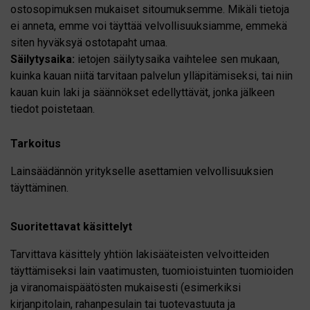
ostosopimuksen mukaiset sitoumuksemme. Mikäli tietoja
ei anneta, emme voi täyttää velvollisuuksiamme, emmekä
siten hyväksyä ostotapaht umaa.
Säilytysaika:
ietojen säilytysaika vaihtelee sen mukaan,
kuinka kauan niitä tarvitaan palvelun ylläpitämiseksi, tai niin
kauan kuin laki ja säännökset edellyttävät, jonka jälkeen
tiedot poistetaan.
Tarkoitus
Lainsäädännön yritykselle asettamien velvollisuuksien
täyttäminen.
Suoritettavat käsittelyt
Tarvittava käsittely yhtiön lakisääteisten velvoitteiden
täyttämiseksi lain vaatimusten, tuomioistuinten tuomioiden
ja viranomaispäätösten mukaisesti (esimerkiksi
kirjanpitolain, rahanpesulain tai tuotevastuuta ja