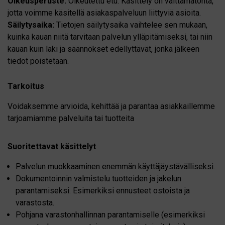
Oikeusperuste:
Oikeutettu etu. Käsittely on välttämätöntä,
jotta voimme käsitellä asiakaspalveluun liittyviä asioita.
Säilytysaika:
Tietojen säilytysaika vaihtelee sen mukaan,
kuinka kauan niitä tarvitaan palvelun ylläpitämiseksi, tai niin
kauan kuin laki ja säännökset edellyttävät, jonka jälkeen
tiedot poistetaan.
Tarkoitus
Voidaksemme arvioida, kehittää ja parantaa asiakkaillemme
tarjoamiamme palveluita tai tuotteita
Suoritettavat käsittelyt
Palvelun muokkaaminen enemmän käyttäjäystävälliseksi.
Dokumentoinnin valmistelu tuotteiden ja jakelun
parantamiseksi. Esimerkiksi ennusteet ostoista ja
varastosta.
Pohjana varastonhallinnan parantamiselle (esimerkiksi