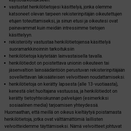
vastustat henkilötietojesi käsittelyä, jonka olemme
katsoneet olevan tarpeen rekisterinpitäjän oikeutettujen
etujen toteuttamiseksi, ja sinun etusi ja oikeutesi ovat
painavammat kuin meidän intressimme tietojen
käsittelyyn.
rekisteröity vastustaa henkilötietojensa käsittelyä
suoramarkkinoinnin tarkoituksiin
henkilötietoja käytetään lainvastaisella tavalla.
henkilötiedot on poistettava unionin oikeuteen tai
jäsenvaltion lainsäädäntöön perustuvan rekisterinpitäjään
sovellettavan lakisääteisen velvoitteen noudattamiseksi.
henkilötietoja on kerätty lapsesta (alle 13-vuotiaasta),
kenestä olet huoltajana vastuussa, ja henkilötiedot on
kerätty tietoyhteiskunnan palvelujen (esimerkiksi
sosiaalinen media) tarjoamisen yhteydessä.
Huomaathan, että meillä on oikeus kieltäytyä poistamasta
henkilötietoja, jotka ovat välttämättömiä laillisten
velvoitteidemme täyttämiseksi. Nämä velvoitteet johtuvat