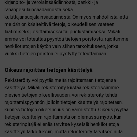
kirjanpito- ja verolainsäädännöstä, pankki- ja
rahanpesulainsäädännöstä sekä
kuluttajansuojalainsäädännöstä. On myös mahdollista, että
meidän on käsiteltävä tietoja, oikeudellisen vaateen
laatimiseksi, esittämiseksi tai puolustamiseksi. Mikäli
emme voi toteuttaa pyyntöä tietojen poistosta, rajoitamme
henkilötietojen käytön vain siihen tarkoitukseen, jonka
vuoksi tietojen poistoa ei pystytty toteuttamaan.
Oikeus rajoittaa tietojen käsittelyä
Rekisteröity voi pyytää meitä rajoittamaan tietojensa
käsittelyä. Mikäli rekisteröity kiistää rekisterissämme
olevien tietojen oikeellisuuden, voi rekisteröity tehdä
rajoittamispyynnön, jolloin tietojen käsittelyä rajoitetaan,
kunnes tietojen oikeellisuus on varmistettu. Oikeus pyytää
tietojen käsittelyn rajoittamista on olemassa myös, kun
rekisterinpitäjä ei enää tarvitse kyseisiä henkilötietoja
käsittelyn tarkoituksiin, mutta rekisteröity tarvitsee niitä