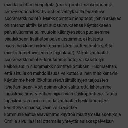
markkinointitoimenpiteitä (esim. postin, sähköpostin ja
sms-viestien/tekstiviestien välityksellä tapahtuva
suoramarkkinointi). Markkinointitoimenpiteet, joihin asiakas
on antanut aktiivisesti suostumuksensa käyttääkseen
palveluitamme tai muutoin kääntyessään puoleemme
saadakseen lisätietoa palveluistamme, ei katsota
suoramarkkinoinniksi (esimerkiksi tuotesuositukset tai
muut internetsivujemme tarjoukset). Mikäli vastustat
suoramarkkinointia, lopetamme tietojesi käsittelyn
kaikenlaisiin suoramarkkinointitarkoituksiin. Huomaathan,
että sinulla on mahdollisuus vaikuttaa siihen mitä kanavia
käytämme henkilökohtaisten/räätälöityjen tarjousten
lähettämiseen. Voit esimerkiksi valita, että lähetämme
tarjouksia sms-viestien sijaan vain sähköpostitse. Tässä
tapauksessa sinun ei pidä vastustaa henkilötietojesi
käsittelyä sinänsä, vaan voit rajoittaa
kommunikaatiokanaviemme käyttöä muuttamalla asetuksia
Omilla sivuillasi tai ottamalla yhteyttä asiakaspalveluun.