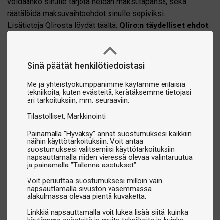
voidaanko sinulle tarjota heidän maksutapansa, sekä
räätälöidä maksuvaihtoehdot sinulle sopiviksi.
Lisätietoja Qlirosta löydät täältä:
Qliro:n täydelliset ehdot
.
Näiden tietojen käyttöä säädellään sovellettavan
tietosuojalainsäädännön sekä Qliro:n tietosuojakäytännön
mukaisesti.
Sinä päätät henkilötiedoistasi
Me ja yhteistyökumppanimme käytämme erilaisia
tekniikoita, kuten evästeitä, kerätäksemme tietojasi
eri tarkoituksiin, mm. seuraaviin:
Tilastolliset
Markkinointi
Painamalla ”Hyväksy” annat suostumuksesi kaikkiin
näihin käyttötarkoituksiin. Voit antaa
suostumuksesi valitsemiisi käyttötarkoituksiin
napsauttamalla niiden vieressä olevaa valintaruutua
ja painamalla ”Tallenna asetukset”.
Voit peruuttaa suostumuksesi milloin vain
napsauttamalla sivuston vasemmassa
alakulmassa olevaa pientä kuvaketta.
Linkkiä napsauttamalla voit lukea lisää siitä, kuinka