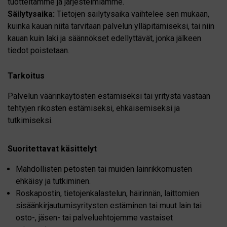
tuotteitamme ja järjestelmiämme.
Säilytysaika:
Tietojen säilytysaika vaihtelee sen mukaan,
kuinka kauan niitä tarvitaan palvelun ylläpitämiseksi, tai niin
kauan kuin laki ja säännökset edellyttävät, jonka jälkeen
tiedot poistetaan.
Tarkoitus
Palvelun väärinkäytösten estämiseksi tai yritystä vastaan
tehtyjen rikosten estämiseksi, ehkäisemiseksi ja
tutkimiseksi.
Suoritettavat käsittelyt
Mahdollisten petosten tai muiden lainrikkomusten
ehkäisy ja tutkiminen.
Roskapostin, tietojenkalastelun, häirinnän, laittomien
sisäänkirjautumisyritysten estäminen tai muut lain tai
osto-, jäsen- tai palveluehtojemme vastaiset