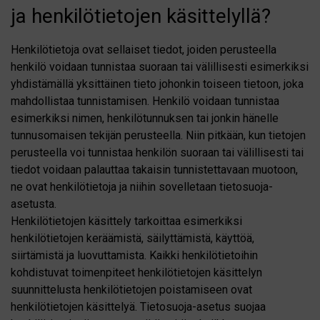
ja henkilötietojen käsittelyllä?
Henkilötietoja ovat sellaiset tiedot, joiden perusteella
henkilö voidaan tunnistaa suoraan tai välillisesti esimerkiksi
yhdistämällä yksittäinen tieto johonkin toiseen tietoon, joka
mahdollistaa tunnistamisen. Henkilö voidaan tunnistaa
esimerkiksi nimen, henkilötunnuksen tai jonkin hänelle
tunnusomaisen tekijän perusteella. Niin pitkään, kun tietojen
perusteella voi tunnistaa henkilön suoraan tai välillisesti tai
tiedot voidaan palauttaa takaisin tunnistettavaan muotoon,
ne ovat henkilötietoja ja niihin sovelletaan tietosuoja-
asetusta.
Henkilötietojen käsittely tarkoittaa esimerkiksi
henkilötietojen keräämistä, säilyttämistä, käyttöä,
siirtämistä ja luovuttamista. Kaikki henkilötietoihin
kohdistuvat toimenpiteet henkilötietojen käsittelyn
suunnittelusta henkilötietojen poistamiseen ovat
henkilötietojen käsittelyä. Tietosuoja-asetus suojaa