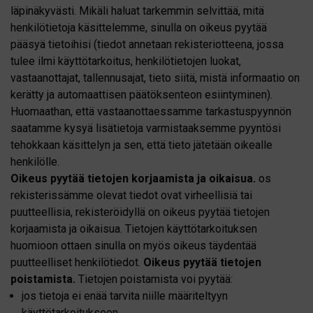
läpinäkyvästi. Mikäli haluat tarkemmin selvittää, mitä
henkilötietoja käsittelemme, sinulla on oikeus pyytää
pääsyä tietoihisi (tiedot annetaan rekisteriotteena, jossa
tulee ilmi käyttötarkoitus, henkilötietojen luokat,
vastaanottajat, tallennusajat, tieto siitä, mistä informaatio on
kerätty ja automaattisen päätöksenteon esiintyminen).
Huomaathan, että vastaanottaessamme tarkastuspyynnön
saatamme kysyä lisätietoja varmistaaksemme pyyntösi
tehokkaan käsittelyn ja sen, että tieto jätetään oikealle
henkilölle.
Oikeus pyytää tietojen korjaamista ja oikaisua.
os
rekisterissämme olevat tiedot ovat virheellisiä tai
puutteellisia, rekisteröidyllä on oikeus pyytää tietojen
korjaamista ja oikaisua. Tietojen käyttötarkoituksen
huomioon ottaen sinulla on myös oikeus täydentää
puutteelliset henkilötiedot.
Oikeus pyytää tietojen
poistamista.
Tietojen poistamista voi pyytää:
jos tietoja ei enää tarvita niille määriteltyyn
käyttötarkoitukseen.