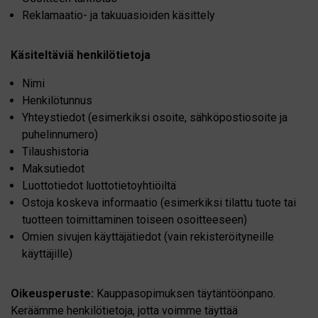
Reklamaatio- ja takuuasioiden käsittely
Käsiteltäviä henkilötietoja
Nimi
Henkilötunnus
Yhteystiedot (esimerkiksi osoite, sähköpostiosoite ja
puhelinnumero)
Tilaushistoria
Maksutiedot
Luottotiedot luottotietoyhtiöiltä
Ostoja koskeva informaatio (esimerkiksi tilattu tuote tai
tuotteen toimittaminen toiseen osoitteeseen)
Omien sivujen käyttäjätiedot (vain rekisteröityneille
käyttäjille)
Oikeusperuste:
Kauppasopimuksen täytäntöönpano.
Keräämme henkilötietoja, jotta voimme täyttää