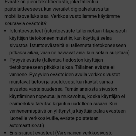
Eväste on pieni tekstitiedosto, joka tallentuu
päätelaitteeseesi, kun vierailet digipalveluissa tai
mobiilisovelluksissa. Verkkosivustollamme käytämme
seuraavia evästeitä:
Istuntoevästeet (istuntoeväste tallennetaan tilapäisesti
käyttäjän tietokoneen muistiin, kun käyttäjä selaa
sivustoa. Istuntoevästeitä ei tallenneta tietokoneeseen
pitkäksi aikaa, vaan ne häviävät aina, kun selain suljetaan).
Pysyvä eväste (tallentaa tiedoston käyttäjän
tietokoneeseen pitkäksi aikaa. Tällainen eväste ei
vanhene. Pysyvien evästeiden avulla verkkosivustot
muistavat tietosi ja asetuksesi, kun käytät samaa
sivustoa vastaisuudessa. Tämän ansiosta sivuston
käyttäminen nopeutuu ja mukavoituu, koska käyttäjän ei
esimerkiksi tarvitse kirjautua uudelleen sisään. Kun
vanhenemispäivä on ylittynyt ja käyttäjä palaa evästeen
luoneille verkkosivuille, eväste poistetaan
automaattisesti).
Ensisijaiset evästeet (Varsinainen verkkosivusto