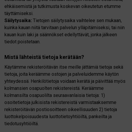
ehkäisemistä ja tutkimusta koskevan oikeutetun etumme
täyttämiseksi.
Säilytysaika:
Tietojen säilytysaika vaihtelee sen mukaan,
kuinka kauan niitä tarvitaan palvelun ylläpitämiseksi, tai niin
kauan kuin laki ja säännökset edellyttävät, jonka jälkeen
tiedot poistetaan.
Mistä lähteistä tietoja kerätään?
Käytämme rekisteröitävän itse meille jättämiä tietoja sekä
tietoja, joita keräämme ostojen ja palveluidemme käytön
yhteydessä. Henkilötietoja voidaan kerätä ja päivittää myös
kolmansien osapuolten rekistereistä. Keräämme
kolmansilta osapuolilta seuraavanlaisia tietoja: 1)
osoitetietoja julkisista rekistereistä varmistaaksemme
rekisteröitävän postiosoitteen oikeellisuuden 2) tietoja
luottokelpoisuudesta luottotietoyhtiöiltä, pankeilta ja
tiedotusyhtiöiltä.