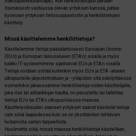
maksupalveluvälittäjät). Kun henkilötietojasi jaetaan
itsenäisesti vastuussa olevan yrityksen kanssa, pätee
kyseisen yrityksen tietosuojaseloste ja henkilötietojen
käsittely.
Missä käsittelemme henkilötietoja?
Käsittelemme tietoja pääsääntöisesti Euroopan Unionin
(EU:n) ja Euroopan talousalueen (ETA:n) sisällä ja myös
kaikki IT-systeemimme sijaitsevat EU:n ja ETA:n sisällä.
Tietoja voidaan siirtää kuitenkin myös EU:n ja ETA -alueen
ulkopuolelle järjestelmätuen ja –ylläpidon sitä edellyttäessä
esimerkiksi jakaessamme henkilötietoja niiden käsittelijälle,
joka itse tai alihankkijan kautta, on perustettu tai tallettaa
tietoja EU:n tai ETA:n ulkopuolisessa maassa.
Käsittelyoikeuden saaneet yritykset saavat käsitellä tietoja
vain siinä laajuudessa kuin se on yksittäisten tehtävien
hoitamista varten tarpeellista.
Huolimatta siitä, missä maassa henkilötietoja käsitellään,