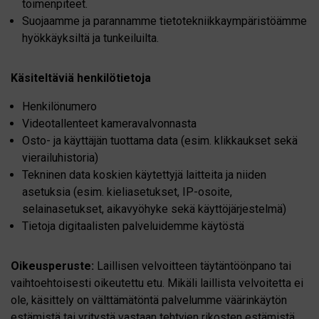
toimenpiteet.
Suojaamme ja parannamme tietotekniikkaympäristöämme
hyökkäyksiltä ja tunkeiluilta.
Käsiteltäviä henkilötietoja
Henkilönumero
Videotallenteet kameravalvonnasta
Osto- ja käyttäjän tuottama data (esim. klikkaukset sekä
vierailuhistoria)
Tekninen data koskien käytettyjä laitteita ja niiden
asetuksia (esim. kieliasetukset, IP-osoite,
selainasetukset, aikavyöhyke sekä käyttöjärjestelmä)
Tietoja digitaalisten palveluidemme käytöstä
Oikeusperuste:
Laillisen velvoitteen täytäntöönpano tai
vaihtoehtoisesti oikeutettu etu. Mikäli laillista velvoitetta ei
ole, käsittely on välttämätöntä palvelumme väärinkäytön
estämistä tai yritystä vastaan tehtyjen rikosten estämistä,