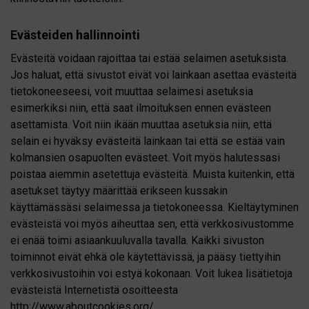
Evästeiden hallinnointi
Evästeitä voidaan rajoittaa tai estää selaimen asetuksista.
Jos haluat, että sivustot eivät voi lainkaan asettaa evästeitä
tietokoneeseesi, voit muuttaa selaimesi asetuksia
esimerkiksi niin, että saat ilmoituksen ennen evästeen
asettamista. Voit niin ikään muuttaa asetuksia niin, että
selain ei hyväksy evästeitä lainkaan tai että se estää vain
kolmansien osapuolten evästeet. Voit myös halutessasi
poistaa aiemmin asetettuja evästeitä. Muista kuitenkin, että
asetukset täytyy määrittää erikseen kussakin
käyttämässäsi selaimessa ja tietokoneessa. Kieltäytyminen
evästeistä voi myös aiheuttaa sen, että verkkosivustomme
ei enää toimi asiaankuuluvalla tavalla. Kaikki sivuston
toiminnot eivät ehkä ole käytettävissä, ja pääsy tiettyihin
verkkosivustoihin voi estyä kokonaan. Voit lukea lisätietoja
evästeistä Internetistä osoitteesta
http://www.aboutcookies.org/