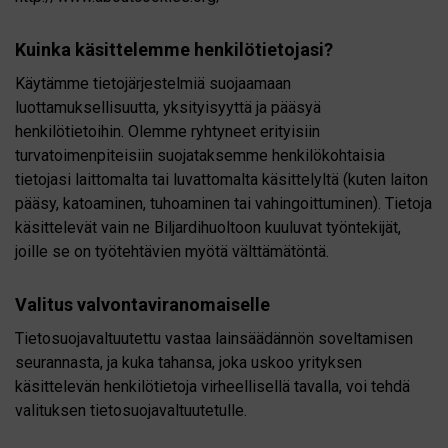
Kuinka käsittelemme henkilötietojasi?
Käytämme tietojärjestelmiä suojaamaan
luottamuksellisuutta, yksityisyyttä ja pääsyä
henkilötietoihin. Olemme ryhtyneet erityisiin
turvatoimenpiteisiin suojataksemme henkilökohtaisia ​​
tietojasi laittomalta tai luvattomalta käsittelyltä (kuten laiton
pääsy, katoaminen, tuhoaminen tai vahingoittuminen). Tietoja
käsittelevät vain ne Biljardihuoltoon kuuluvat työntekijät,
joille se on työtehtävien myötä välttämätöntä.
Valitus valvontaviranomaiselle
Tietosuojavaltuutettu vastaa lainsäädännön soveltamisen
seurannasta, ja kuka tahansa, joka uskoo yrityksen
käsittelevän henkilötietoja virheellisellä tavalla, voi tehdä
valituksen tietosuojavaltuutetulle.