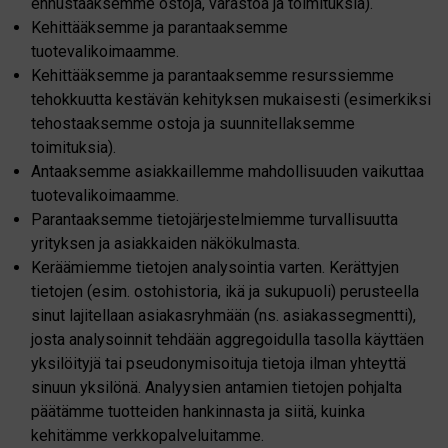
ennustaaksemme ostoja, varastoa ja toimituksia).
Kehittääksemme ja parantaaksemme
tuotevalikoimaamme.
Kehittääksemme ja parantaaksemme resurssiemme
tehokkuutta kestävän kehityksen mukaisesti (esimerkiksi
tehostaaksemme ostoja ja suunnitellaksemme
toimituksia).
Antaaksemme asiakkaillemme mahdollisuuden vaikuttaa
tuotevalikoimaamme.
Parantaaksemme tietojärjestelmiemme turvallisuutta
yrityksen ja asiakkaiden näkökulmasta.
Keräämiemme tietojen analysointia varten. Kerättyjen
tietojen (esim. ostohistoria, ikä ja sukupuoli) perusteella
sinut lajitellaan asiakasryhmään (ns. asiakassegmentti),
josta analysoinnit tehdään aggregoidulla tasolla käyttäen
yksilöityjä tai pseudonymisoituja tietoja ilman yhteyttä
sinuun yksilönä. Analyysien antamien tietojen pohjalta
päätämme tuotteiden hankinnasta ja siitä, kuinka
kehitämme verkkopalveluitamme.