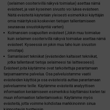
(selaimen osoiterivillä näkyvä toimialue) asettaa nämä
evästeet, ja vain kyseinen sivusto voi lukea evästeen.
Näitä evästeitä käytetään yleisesti esimerkiksi käyttäjän
omia määrityksiä koskevien tietojen tallentamiseen
seuraavaa sivustokäyntiä varten).
Kolmansien osapuolten evästeet (Jokin muu toimialue
kuin selaimen osoiterivillä näkyvä toimialue asettaa nämä
evästeet. Kyseessä on jokin muu taho kuin sivuston
omistaja).
Samanlaiset tekniikat (evästeiden kaltaiset tekniikat,
jotka tallentavat tietoja selaimeesi tai laitteeseesi).
Evästeet joita käytämme ovat tarkoitettuja parantamaan
tarjoamaamme palvelua. Osa palveluistamme vaatii
evästeiden käyttöä ja osa evästeistä auttaa parantamaan
palveluamme teille. Käytämme evästeitä analyyttisen
informaation keräämiseen esimerkiksi käyttämäsi kielen tai
muun informaation tallentamiseksi. Käytämme myös
evästeitä, jotta voimme kohdistaa markkinoinnin sinua
kiinnostaviin tuotteisiin.