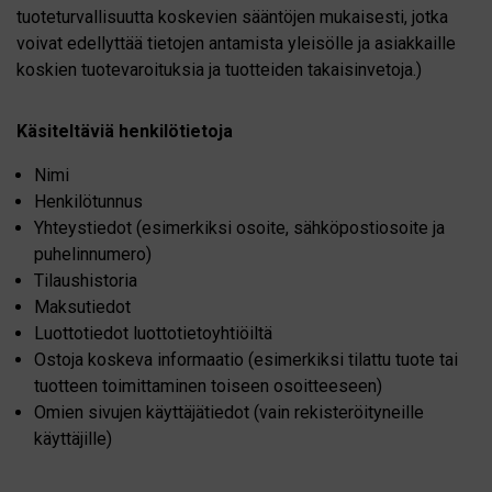
tuoteturvallisuutta koskevien sääntöjen mukaisesti, jotka
voivat edellyttää tietojen antamista yleisölle ja asiakkaille
koskien tuotevaroituksia ja tuotteiden takaisinvetoja.)
Käsiteltäviä henkilötietoja
Nimi
Henkilötunnus
Yhteystiedot (esimerkiksi osoite, sähköpostiosoite ja
puhelinnumero)
Tilaushistoria
Maksutiedot
Luottotiedot luottotietoyhtiöiltä
Ostoja koskeva informaatio (esimerkiksi tilattu tuote tai
tuotteen toimittaminen toiseen osoitteeseen)
Omien sivujen käyttäjätiedot (vain rekisteröityneille
käyttäjille)