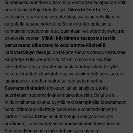
suoramarkkinointitarkoituksiin ja vastustaa tasapainotestiin
perustuvaa tietojen käsittelyä.
Oikeutettu etu:
Se,
voidaanko etu katsoa oikeutetuksi, saadaan selville niin
kutsutulla tasapainotestillä. Siinä rekisterinpitäjän tai
kolmannen osapuolen etua punnitaan rekisteröidyn etuja ja
oikeuksia vasten.
Mikäli käytämme tasapainotestiä
perusteena oikeutetulle edullemme käsitellä
rekisteröidyn tietoja,
on rekisteröidyllä oikeus vastustaa
käsittelyä tällä perusteella. Mikäli emme voi käyttää
oikeutettua etua perusteena henkilötietojen käsittelylle,
voimme käsitellä henkilötietoja vain oikeudellisen vaateen
laatimiseksi, esittämiseksi tai puolustamiseksi.
Suoramarkkinointi
(mukaan lukien analyysit, joita
suoritetaan suoramarkkinointitarkoituksiin). Sinulla on
milloin tahansa oikeus pyytää rekisterinpitäjää lopettamaan
henkilötietojesi käsittely sähköistä suoramarkkinointia
varten. Oikeus kattaa henkilötietojen analysoinnin (nk.
profilointi), joita käytetään suoramarkkinointitarkoituksiin.
Suoramarkkinoinnilla tarkoitetaan kaikenlaisia