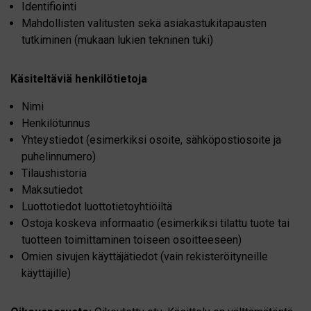
Identifiointi
Mahdollisten valitusten sekä asiakastukitapausten
tutkiminen (mukaan lukien tekninen tuki)
Käsiteltäviä henkilötietoja
Nimi
Henkilötunnus
Yhteystiedot (esimerkiksi osoite, sähköpostiosoite ja
puhelinnumero)
Tilaushistoria
Maksutiedot
Luottotiedot luottotietoyhtiöiltä
Ostoja koskeva informaatio (esimerkiksi tilattu tuote tai
tuotteen toimittaminen toiseen osoitteeseen)
Omien sivujen käyttäjätiedot (vain rekisteröityneille
käyttäjille)