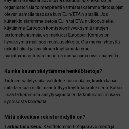
käytämme kaikkia soveltuvia oikeudellisia, teknisiä ja
organisatorisia toimenpiteitä varmistaaksemme tietosuojan
olevan samalla tasossa kuin EU:n/ETA:n sisällä. Jos
kuitenkin siirrämme tietoja EU: n tai ETA: n ulkopuolelle,
käytämme Euroopan komission hyväksymiä tietojen
siirtomekanismeja, esimerkiksi Euroopan Komission
hyväksymiä mallisopimuslausekkeita. Ota meihin yhteyttä,
mikäli haluat jäljennöksen käyttämistämme
suojatoimenpiteistä tai tietoa missä nämä ovat saatavilla.
Kuinka kauan säilytämme henkilötietoja?
Tietojen säilytysaika vaihtelee sen mukaan, kuinka kauan
niitä tarvitaan niille määriteltyyn käyttötarkoitukseen. Katso
lisää tarkemmista säilytysajoista eri tarkoituksien mukaan
kyseisestä kohdasta.
Mitä oikeuksia rekisteröidyllä on?
Tarkastusoikeus.
Käsittelemme tietojasi avoimesti ja