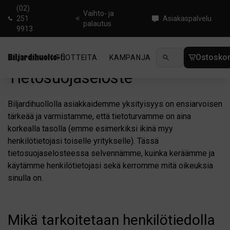
(02)
Vaihto- ja
251
Asiakaspalvelu
palautus
9913
Ostoskor
TUOTTEITA
KAMPANJA
UUTUUDET
OHJ
Tietosuojaseloste
Biljardihuollolla asiakkaidemme yksityisyys on ensiarvoisen
tärkeää ja varmistamme, että tietoturvamme on aina
korkealla tasolla (emme esimerkiksi ikinä myy
henkilötietojasi toiselle yritykselle). Tässä
tietosuojaselosteessa selvennämme, kuinka keräämme ja
käytämme henkilötietojasi sekä kerromme mitä oikeuksia
sinulla on.
Mikä tarkoitetaan henkilötiedolla