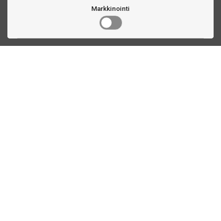
Markkinointi
Ota yhteyttä
Linnankatu 33
Turku, FI
(02) 251 9913
myynti@biljardihuolto.fi
Asiakaspalvelu
Tilalaskenta biljardipöytä
Tikkataulun mitat