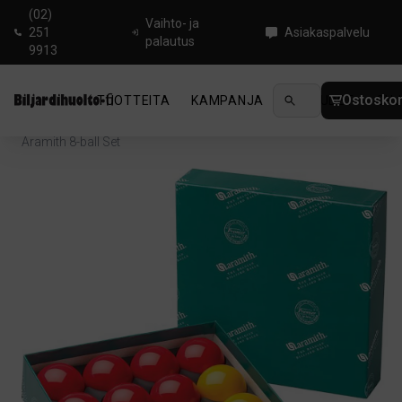
(02)
Vaihto- ja
251
Asiakaspalvelu
palautus
9913
Ostoskor
TUOTTEITA
KAMPANJA
UUTUUDET
OHJ
Koti
/
Biljardi
/
Tarvikkeet biljardipöydälle
/
Biljardipallot
/
Aramith 8-ball Set