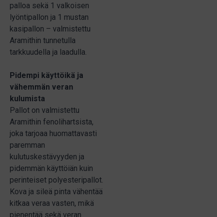
palloa sekä 1 valkoisen
lyöntipallon ja 1 mustan
kasipallon – valmistettu
Aramithin tunnetulla
tarkkuudella ja laadulla.
Pidempi käyttöikä ja
vähemmän veran
kulumista
Pallot on valmistettu
Aramithin fenolihartsista,
joka tarjoaa huomattavasti
paremman
kulutuskestävyyden ja
pidemmän käyttöiän kuin
perinteiset polyesteripallot.
Kova ja sileä pinta vähentää
kitkaa veraa vasten, mikä
pienentää sekä veran