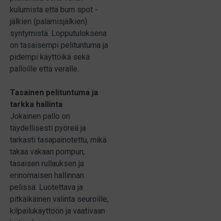
kulumista että burn spot -
jälkien (palamisjälkien)
syntymistä. Lopputuloksena
on tasaisempi pelituntuma ja
pidempi käyttöikä sekä
palloille että veralle.
Tasainen pelituntuma ja
tarkka hallinta
Jokainen pallo on
täydellisesti pyöreä ja
tarkasti tasapainotettu, mikä
takaa vakaan pompun,
tasaisen rullauksen ja
erinomaisen hallinnan
pelissä. Luotettava ja
pitkäikäinen valinta seuroille,
kilpailukäyttöön ja vaativaan