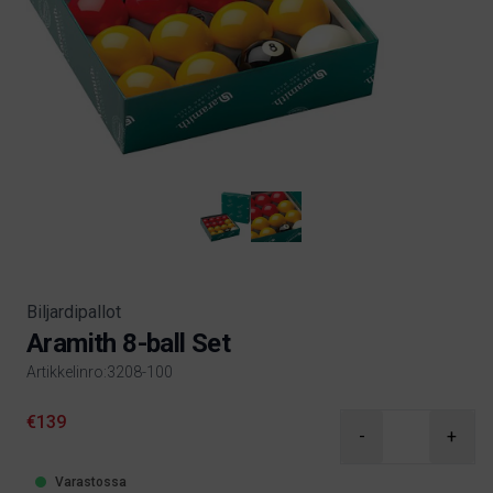
Biljardipallot
Aramith 8-ball Set
Artikkelinro:3208-100
Product information
€139
-
+
Varastossa