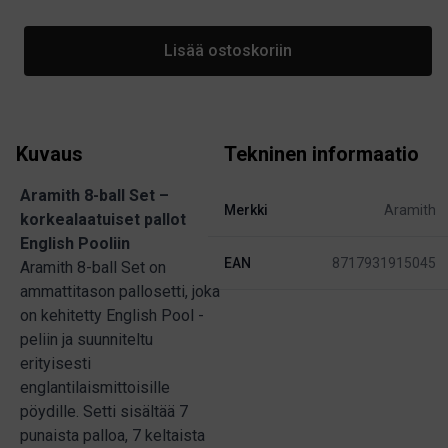
Lisää ostoskoriin
Kuvaus
Tekninen informaatio
Aramith 8-ball Set –
Merkki
Aramith
korkealaatuiset pallot
English Pooliin
EAN
8717931915045
Aramith 8-ball Set on
ammattitason pallosetti, joka
on kehitetty English Pool -
peliin ja suunniteltu
erityisesti
englantilaismittoisille
pöydille. Setti sisältää 7
punaista palloa, 7 keltaista