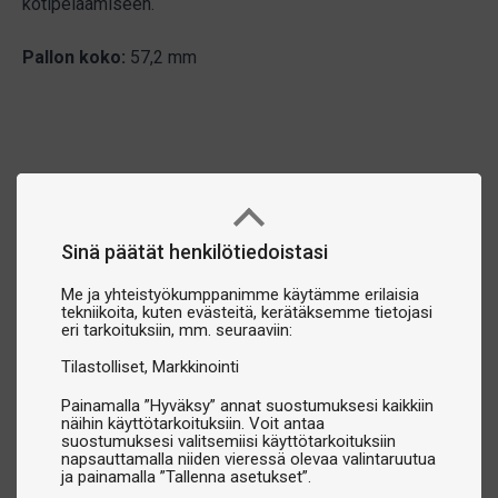
kotipelaamiseen.
Pallon koko:
57,2 mm
Sinä päätät henkilötiedoistasi
Me ja yhteistyökumppanimme käytämme erilaisia
tekniikoita, kuten evästeitä, kerätäksemme tietojasi
eri tarkoituksiin, mm. seuraaviin:
Tilastolliset
Markkinointi
Painamalla ”Hyväksy” annat suostumuksesi kaikkiin
näihin käyttötarkoituksiin. Voit antaa
suostumuksesi valitsemiisi käyttötarkoituksiin
napsauttamalla niiden vieressä olevaa valintaruutua
ja painamalla ”Tallenna asetukset”.