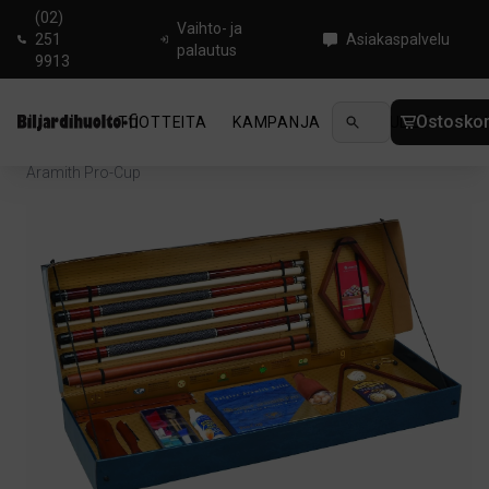
(02)
Vaihto- ja
251
Asiakaspalvelu
palautus
9913
Ostoskor
TUOTTEITA
KAMPANJA
UUTUUDET
OHJ
Koti
/
Biljardi
/
Tarvikkeet biljardipöydälle
/
Tarvikepaketti
/
Aramith Pro-Cup