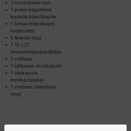
1 messinkinen resti
1 puinen keppiteline
kuudelle biljardikepille
1 Deluxe biljardikepin
korjaussetti
6 Aramith-liitua
1 10 1/2"
hevosenharjaspöytäharja
1 valliharja
1 nahkainen ravistuspullo
1 sarja puisia
merkkauspalloja
1 virallinen sääntökirja
(eng)