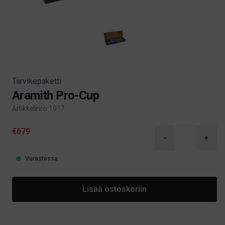
Tarvikepaketti
Aramith Pro-Cup
Artikkelinro:1917
Product information
€679
-
+
Varastossa
Lisää ostoskoriin