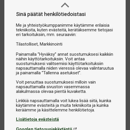
Sinä päätät henkilötiedoistasi
Me ja yhteistyökumppanimme käytämme erilaisia
tekniikoita, kuten evästeitä, kerätäksemme tietojasi
eri tarkoituksiin, mm. seuraaviin:
Tilastolliset
Markkinointi
Painamalla ”Hyväksy” annat suostumuksesi kaikkiin
näihin käyttötarkoituksiin. Voit antaa
suostumuksesi valitsemiisi käyttötarkoituksiin
napsauttamalla niiden vieressä olevaa valintaruutua
ja painamalla ”Tallenna asetukset”.
Voit peruuttaa suostumuksesi milloin vain
napsauttamalla sivuston vasemmassa
alakulmassa olevaa pientä kuvaketta.
Linkkiä napsauttamalla voit lukea lisää siitä, kuinka
käytämme evästeitä ja muita tekniikoita ja kuinka
Lisätietoja evästeistä
Googlen tietosuojakäytäntö