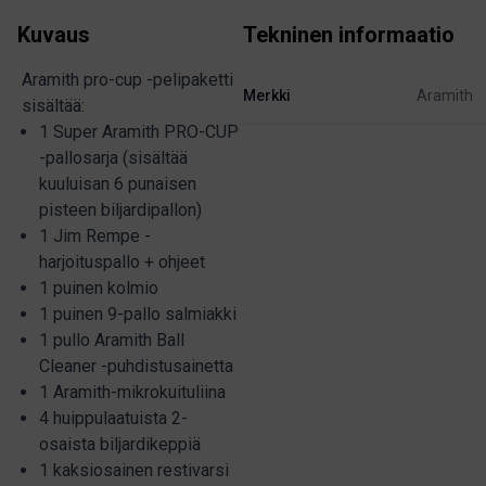
Kuvaus
Tekninen informaatio
Aramith pro-cup -pelipaketti
Merkki
Aramith
sisältää:
1 Super Aramith PRO-CUP
-pallosarja (sisältää
kuuluisan 6 punaisen
pisteen biljardipallon)
1 Jim Rempe -
harjoituspallo + ohjeet
1 puinen kolmio
1 puinen 9-pallo salmiakki
1 pullo Aramith Ball
Cleaner -puhdistusainetta
1 Aramith-mikrokuituliina
4 huippulaatuista 2-
osaista biljardikeppiä
1 kaksiosainen restivarsi