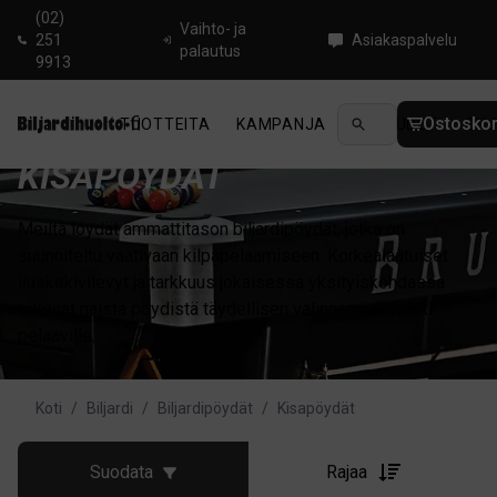
(02)
Vaihto- ja
251
Asiakaspalvelu
palautus
9913
Ostoskor
TUOTTEITA
KAMPANJA
UUTUUDET
OHJ
KISAPÖYDÄT
Meiltä löydät ammattitason biljardipöydät, jotka on
suunniteltu vaativaan kilpapelaamiseen. Korkealaatuiset
liuskekivilevyt ja tarkkuus jokaisessa yksityiskohdassa
tekevät näistä pöydistä täydellisen valinnan vakavasti
pelaaville.
Koti
/
Biljardi
/
Biljardipöydät
/
Kisapöydät
Suodata
Rajaa