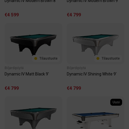
Dynamic IV Modern Brown 8’
Dynamic IV Modern Brown 9’
€4 599
€4 799
Tilaustuote
Tilaustuote
Biljardipöytä
Biljardipöytä
Dynamic IV Matt Black 9'
Dynamic IV Shining White 9’
€4 799
€4 799
Uusi