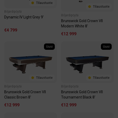
Tilaustuote
Tilaustuote
Biljardipöytä
Biljardipöytä
Dynamic IV Light Grey 9’
Brunswick Gold Crown VII
Modern White 8'
€4 799
€12 999
Uusi
Uusi
Tilaustuote
Tilaustuote
Biljardipöytä
Biljardipöytä
Brunswick Gold Crown VII
Brunswick Gold Crown VII
Classic Brown 8'
Tournament Black 8'
€12 999
€12 999