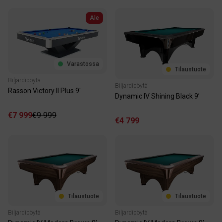
Ale
Varastossa
Tilaustuote
Biljardipöytä
Biljardipöytä
Rasson Victory II Plus 9'
Dynamic IV Shining Black 9’
€7 999
€9 999
€4 799
Tilaustuote
Tilaustuote
Biljardipöytä
Biljardipöytä