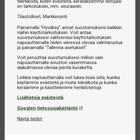
tekniikoita, kuten evästeitä, kerätäksemme tietojasi
suunniteltu kilpailuihin ja vaativaan peliin. Korkealaatuiset
eri tarkoituksiin, mm. seuraaviin:
vuolukivilevyt ja tarkkaan hiotut yksityiskohdat tekevät
Tilastolliset
Markkinointi
näistä pöydistä täydellisen valinnan tosipelaajille.
Painamalla ”Hyväksy” annat suostumuksesi kaikkiin
Julkiseen käyttöön:
Vankka rakenne ja kulutusta kestävät
näihin käyttötarkoituksiin. Voit antaa
materiaalit tekevät näistä pöydistä täydellisiä baareihin,
suostumuksesi valitsemiisi käyttötarkoituksiin
napsauttamalla niiden vieressä olevaa valintaruutua
biljardisaleihin ja muihin kaupallisiin ympäristöihin, joissa
ja painamalla ”Tallenna asetukset”.
käyttö on intensiivistä.
Voit peruuttaa suostumuksesi milloin vain
Ulkopöydät:
Säänkestävät biljardipöydät on suunniteltu
napsauttamalla sivuston vasemmassa
kestämään tuulta ja sadetta. Ne sopivat erinomaisesti
alakulmassa olevaa pientä kuvaketta.
terasseille, leirintäalueille tai muihin ulkotiloihin.
Linkkiä napsauttamalla voit lukea lisää siitä, kuinka
Snookerpöydät:
Snookerista nauttiville tarjoamme
käytämme evästeitä ja muita tekniikoita ja kuinka
suurempikokoisia ja pelivaatimukset täyttäviä
erikoispöytiä.
Lisätietoja evästeistä
Carambolepöydät:
Tyylikäs valinta carambolen pelaajille –
Googlen tietosuojakäytäntö
biljardivariantti ilman reikiä.
Näytä tiedot
Vuolukivi vai puulevy – mikä sopii sinulle parhaiten?
Suurin ero eri biljardipöytien välillä on pelipinnan