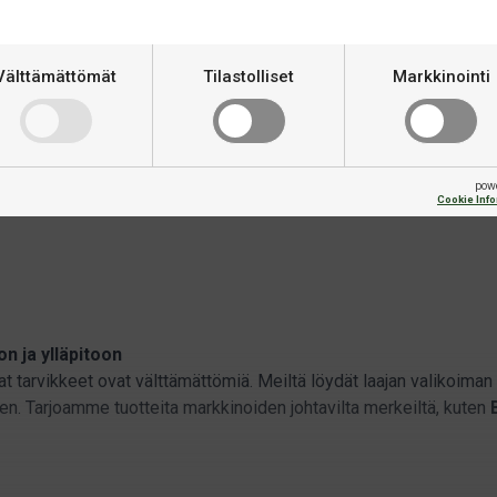
Välttämättömät
Tilastolliset
Markkinointi
Kepin huolto & puhdistus
Sil Kleen Powder
Loppu varastosta
€12,90
hdistus
pow
Cookie Inf
on ja ylläpitoon
 tarvikkeet ovat välttämättömiä. Meiltä löydät laajan valikoiman k
n. Tarjoamme tuotteita markkinoiden johtavilta merkeiltä, kuten