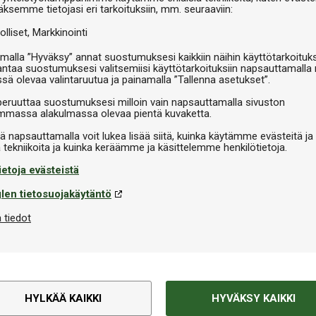
äksemme tietojasi eri tarkoituksiin, mm. seuraaviin:
olliset
Markkinointi
malla ”Hyväksy” annat suostumuksesi kaikkiin näihin käyttötarkoituks
antaa suostumuksesi valitsemiisi käyttötarkoituksiin napsauttamalla 
ssä olevaa valintaruutua ja painamalla ”Tallenna asetukset”.
peruuttaa suostumuksesi milloin vain napsauttamalla sivuston
massa alakulmassa olevaa pientä kuvaketta.
iä napsauttamalla voit lukea lisää siitä, kuinka käytämme evästeitä ja
ietoja evästeistä
len tietosuojakäytäntö
 tiedot
HYLKÄÄ KAIKKI
HYVÄKSY KAIKKI