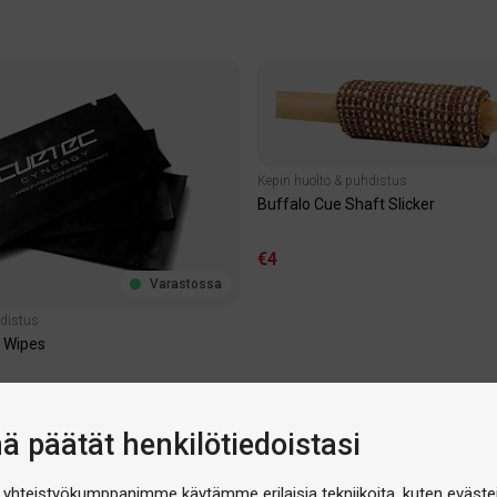
Kepin huolto & puhdistus
Buffalo Cue Shaft Slicker
€4
Varastossa
hdistus
 Wipes
nä päätät henkilötiedoistasi
 yhteistyökumppanimme käytämme erilaisia tekniikoita, kuten evästei