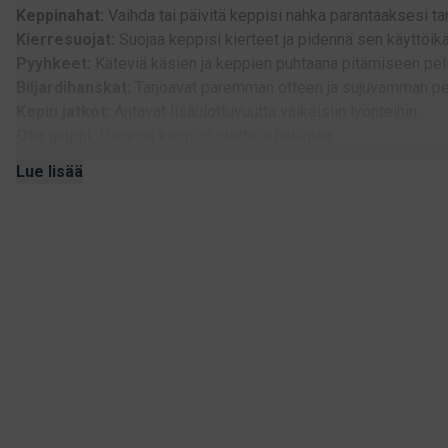
Keppinahat:
Vaihda tai päivitä keppisi nahka parantaaksesi ta
Kierresuojat:
Suojaa keppisi kierteet ja pidennä sen käyttöik
Pyyhkeet:
Käteviä käsien ja keppien puhtaana pitämiseen pel
Biljardihanskat:
Tarjoavat paremman otteen ja sujuvamman pel
Kepin jatkot:
Antavat lisäulottuvuutta vaikeisiin lyönteihin.
Ote grippi:
Paranna keppisi otetta ja hallintaa.
Biljardiliitu:
Välttämätön lisävaruste lyöntien optimointiin ja vi
Lue lisää
korkeasta laadustaan ja kestävyydestään.
Keppien huolto ja muokkaaminen
Tarjoamme myös tuotteita keppisi ylläpitoon ja muokkaamise
Keppinahan vaihtotyökalut ja trimmerit
Helpottavat nahan v
Keppien huoltotuotteet:
Auttaa pitämään keppisi huippukun
Painoruuvit:
Säädä keppisi paino saadaksesi täydellisen tas
Miksi valita keppitarvikkeet meiltä?
Meiltä löydät keppitarvikkeita biljardimaailman arvostetuimmilt
keppisi toimii huipputasolla, olitpa sitten harrastaja tai kilpape