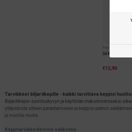
Kepin huolto & pu
Sil Kleen Liquid
€12,90
Tarvikkeet biljardkepille - kaikki tarvittava keppisi huolto
Biljardikepin suorituskyvyn ja käyttöiän maksimoimiseksi oikeat
ylläpidosta otteen parantamiseen ja keppisi painon säätämisee
ja monilta muilta.
Keppitarvikkeidemme valikoima