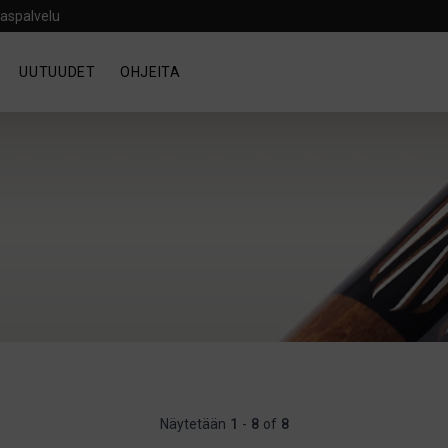
aspalvelu
UUTUUDET
OHJEITA
Näytetään
1
-
8
of
8