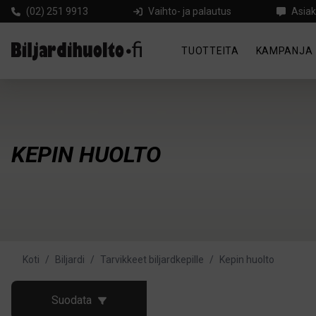
(02) 251 9913
Vaihto- ja palautus
Asiak
TUOTTEITA
KAMPANJA
KEPIN HUOLTO
Koti
/
Biljardi
/
Tarvikkeet biljardkepille
/
Kepin huolto
Suodata