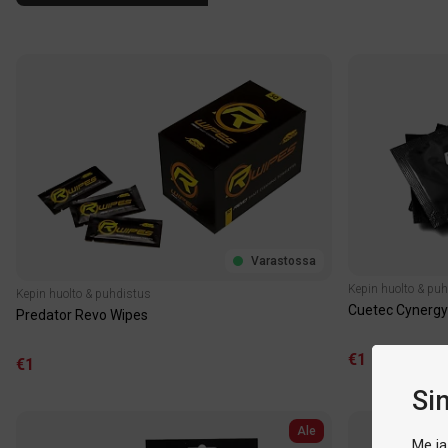
Varastossa
Kepin huolto & pu
Kepin huolto & puhdistus
Cuetec Cynergy
Predator Revo Wipes
€1
€1
Si
Ale
Me ja