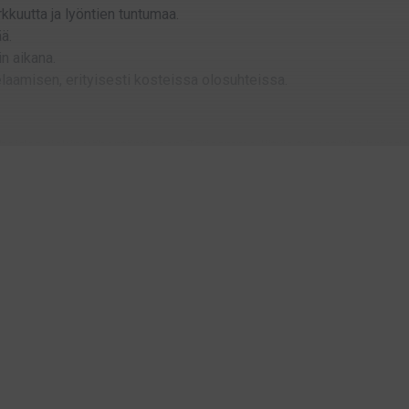
rkkuutta ja lyöntien tuntumaa.
ää.
in aikana.
aamisen, erityisesti kosteissa olosuhteissa.
rheiden riskin vähentämiseen. Tarjoamme liituja tunnetuilta brände
en:
aihtoa ja viimeistelyä.
nossa.
apainon.
a merkeiltä, kuten Brunswick, Buffalo, Predator, Taom, Kamui ja Twe
laaja.