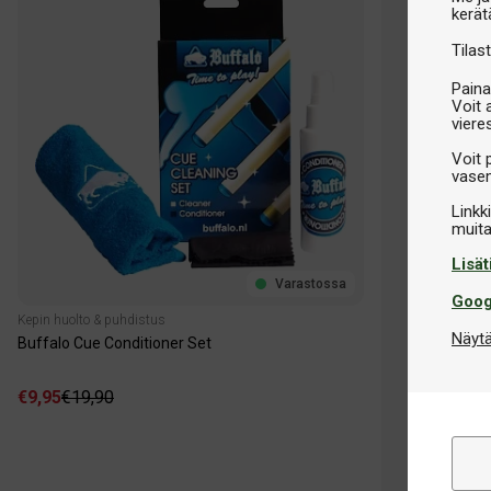
kerät
Tilast
Paina
Voit 
viere
Voit 
vasem
Linkk
Lisät
Varastossa
Goog
Kepin huolto & puhdistus
Näytä
Buffalo Cue Conditioner Set
€9,95
€19,90