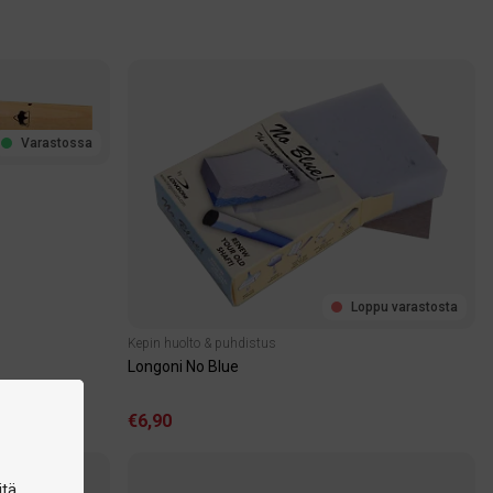
Varastossa
Loppu varastosta
Kepin huolto & puhdistus
Longoni No Blue
€6,90
tä,