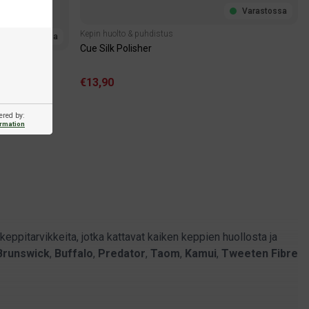
Varastossa
Kepin huolto & puhdistus
Varastossa
Cue Silk Polisher
€13,90
ered by:
ormation
eppitarvikkeita, jotka kattavat kaiken keppien huollosta ja
Brunswick
,
Buffalo
,
Predator
,
Taom
,
Kamui
,
Tweeten Fibre