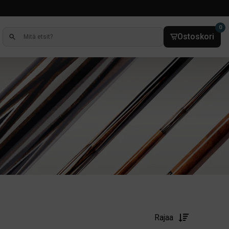
0
Ostoskori
Rajaa