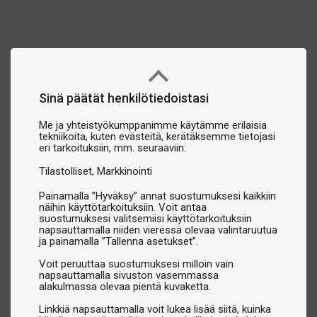
Biljardilamput:
Optimaalisen näkyvyyden ja
pelikokemuksen varmistamiseksi.
Biljardipallot:
Pool-, snooker-, pyramidi- ja carambole-
pallot – meiltä löydät kaiken.
Verka:
Pidä pöytäsi huippukunnossa.
Pöyden peitteet:
Suojaa biljardipöytäsi pölyltä ja
Sinä päätät henkilötiedoistasi
kulumiselta.
Me ja yhteistyökumppanimme käytämme erilaisia
Pöytätennislevyt:
Muunna biljardipöytäsi pingispöydäksi.
tekniikoita, kuten evästeitä, kerätäksemme tietojasi
Kepintelineet ja säilytyslaatikot:
Pidä biljardikepit ja
eri tarkoituksiin, mm. seuraaviin:
tarvikkeet järjestyksessä.
Tilastolliset
Markkinointi
Liidut ja liidunpidikkeet:
Maksimoi lyöntiesi tarkkuus.
Painamalla ”Hyväksy” annat suostumuksesi kaikkiin
Kolmiot ja rackit:
Pallojen nopeaan ja helppoon asetteluun
näihin käyttötarkoituksiin. Voit antaa
ennen peliä.
suostumuksesi valitsemiisi käyttötarkoituksiin
napsauttamalla niiden vieressä olevaa valintaruutua
Huoltotarvikkeet:
Mehiläisvaha, pallojen puhdistusaineet,
ja painamalla ”Tallenna asetukset”.
pöydän puhdistusaineet ja vallikumit – kaikki tarvittava
Voit peruuttaa suostumuksesi milloin vain
pöytäsi ja välineidesi käyttöiän pidentämiseen.
napsauttamalla sivuston vasemmassa
alakulmassa olevaa pientä kuvaketta.
Erikoistarvikkeet eri pelityypeille
Linkkiä napsauttamalla voit lukea lisää siitä, kuinka
Olitpa poolin, snookerin, carambolen tai pyramidin ystävä,