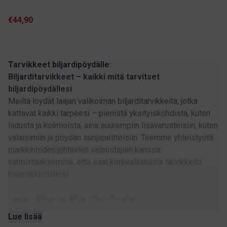
€44,90
Tarvikkeet biljardipöydälle:
Biljarditarvikkeet – kaikki mitä tarvitset
biljardipöydällesi
Meiltä löydät laajan valikoiman biljarditarvikkeita, jotka
kattavat kaikki tarpeesi – pienistä yksityiskohdista, kuten
liidusta ja kolmioista, aina suurempiin lisävarusteisiin, kuten
valaisimiin ja pöydän suojapeitteisiin. Teemme yhteistyötä
markkinoiden johtavien valmistajien kanssa
varmistaaksemme, että saat korkealaatuisia tarvikkeita
biljardipöydällesi.
Laaja valikoima biljarditarvikkeita
Tässä muutamia esimerkkejä tarjonnastamme:
Lue lisää