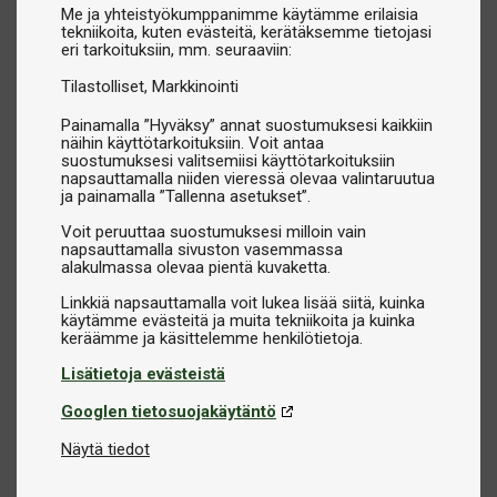
Me ja yhteistyökumppanimme käytämme erilaisia
Pöytätennislevyt:
Muunna biljardipöytäsi pingispöydäksi.
tekniikoita, kuten evästeitä, kerätäksemme tietojasi
Kepintelineet ja säilytyslaatikot:
Pidä biljardikepit ja
eri tarkoituksiin, mm. seuraaviin:
tarvikkeet järjestyksessä.
Tilastolliset
Markkinointi
Liidut ja liidunpidikkeet:
Maksimoi lyöntiesi tarkkuus.
Painamalla ”Hyväksy” annat suostumuksesi kaikkiin
Kolmiot ja rackit:
Pallojen nopeaan ja helppoon asetteluun
näihin käyttötarkoituksiin. Voit antaa
ennen peliä.
suostumuksesi valitsemiisi käyttötarkoituksiin
napsauttamalla niiden vieressä olevaa valintaruutua
Huoltotarvikkeet:
Mehiläisvaha, pallojen puhdistusaineet,
ja painamalla ”Tallenna asetukset”.
pöydän puhdistusaineet ja vallikumit – kaikki tarvittava
Voit peruuttaa suostumuksesi milloin vain
pöytäsi ja välineidesi käyttöiän pidentämiseen.
napsauttamalla sivuston vasemmassa
alakulmassa olevaa pientä kuvaketta.
Erikoistarvikkeet eri pelityypeille
Linkkiä napsauttamalla voit lukea lisää siitä, kuinka
Olitpa poolin, snookerin, carambolen tai pyramidin ystävä,
käytämme evästeitä ja muita tekniikoita ja kuinka
löydät meiltä sopivat tarvikkeet:
Lisätietoja evästeistä
Pool-pallot ja pool-merkinnät:
Klassista
Googlen tietosuojakäytäntö
biljardikokemusta varten.
Snooker-pallot:
Täydelliset snooker-pöydille.
Näytä tiedot
Carambole-pallot:
Tyylikkäälle pelivaihtoehdolle ilman