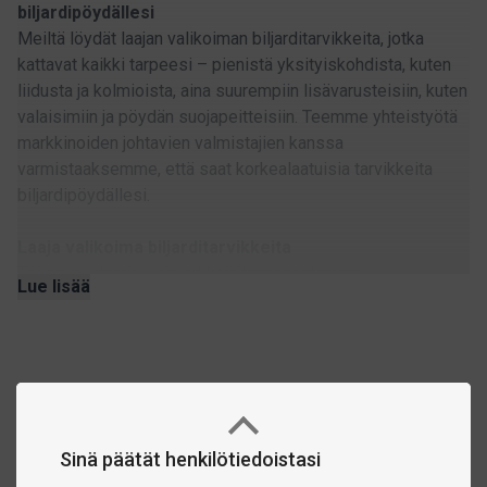
biljardipöydällesi
Meiltä löydät laajan valikoiman biljarditarvikkeita, jotka
kattavat kaikki tarpeesi – pienistä yksityiskohdista, kuten
liidusta ja kolmioista, aina suurempiin lisävarusteisiin, kuten
valaisimiin ja pöydän suojapeitteisiin. Teemme yhteistyötä
markkinoiden johtavien valmistajien kanssa
varmistaaksemme, että saat korkealaatuisia tarvikkeita
biljardipöydällesi.
Laaja valikoima biljarditarvikkeita
Tässä muutamia esimerkkejä tarjonnastamme:
Lue lisää
Biljardilamput:
Optimaalisen näkyvyyden ja
pelikokemuksen varmistamiseksi.
Biljardipallot:
Pool-, snooker-, pyramidi- ja carambole-
pallot – meiltä löydät kaiken.
Verka:
Pidä pöytäsi huippukunnossa.
Pöyden peitteet:
Suojaa biljardipöytäsi pölyltä ja
Sinä päätät henkilötiedoistasi
kulumiselta.