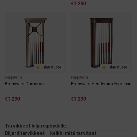
€1 290
Tilaustuote
Tilaustuote
Keppiteline
Keppiteline
Brunswick Dameron
Brunswick Henderson Espresso
€1 290
€1 290
Tarvikkeet biljardipöydälle:
Biljarditarvikkeet – kaikki mitä tarvitset