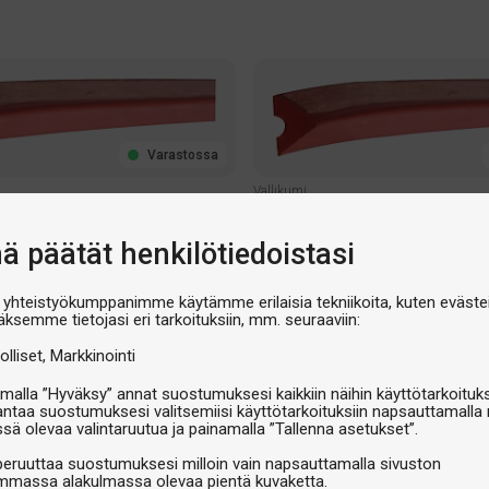
Varastossa
Vallikumi
shion 92cm
K66 Rubber Cushion 107cm
nä päätät henkilötiedoistasi
€19,90
 yhteistyökumppanimme käytämme erilaisia tekniikoita, kuten evästei
äksemme tietojasi eri tarkoituksiin, mm. seuraaviin:
olliset
Markkinointi
malla ”Hyväksy” annat suostumuksesi kaikkiin näihin käyttötarkoituks
antaa suostumuksesi valitsemiisi käyttötarkoituksiin napsauttamalla 
ssä olevaa valintaruutua ja painamalla ”Tallenna asetukset”.
peruuttaa suostumuksesi milloin vain napsauttamalla sivuston
massa alakulmassa olevaa pientä kuvaketta.