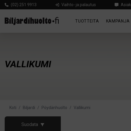
(02) 251 9913
Vaihto- ja palautus
Asiak
TUOTTEITA
KAMPANJA
VALLIKUMI
Koti
/
Biljardi
/
Pöydänhuolto
/
Vallikumi
Suodata