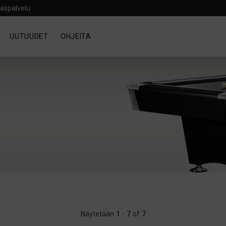
aspalvelu
UUTUUDET
OHJEITA
Näytetään
1
-
7
of
7