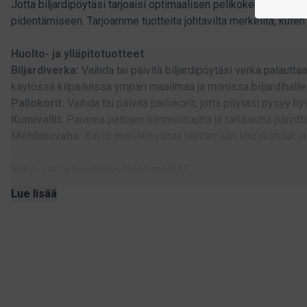
Jotta biljardipöytäsi tarjoaisi optimaalisen pelikokemuksen, tarv
pidentämiseen. Tarjoamme tuotteita johtavilta merkeiltä, kuten
Huolto- ja ylläpitotuotteet
Biljardiverka:
Vaihda tai päivitä biljardipöytäsi verka palautt
käytössä kilpailuissa ympäri maailmaa ja monissa biljardihall
Pallokorit:
Vaihda tai päivitä pallokorit, jotta pöytäsi pysyy h
Kumivallit:
Paranna pallojen kimmoisuutta ja tarkkuutta päivitt
Mehiläisvaha:
Käytä mehiläisvahaa täyttämään liitoskohdat ja 
Miksi valita huoltotuotteet meiltä?
Teemme yhteistyötä biljardimaailman arvostetuimpien merkkien
Lue lisää
takaavat, että biljardipöytäsi saa parasta mahdollista huoltoa.
Pidä biljardipöytäsi huippukunnossa
Oikea huolto on avainasemassa pelin laadun säilyttämisessä ja
ansaitsemansa hoito. Onko sinulla kysyttävää tai tarvitsetko