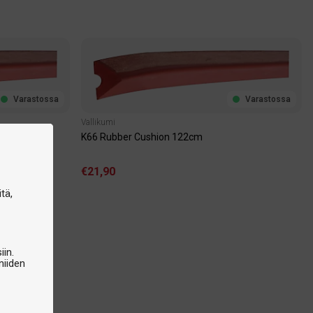
Varastossa
Varastossa
Vallikumi
K66 Rubber Cushion 122cm
€21,90
tä,
iin.
niiden