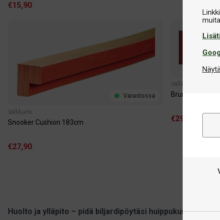
€15,90
Linkk
Lisät
Goog
Näytä
Vallikumi
Brunswick Con
Varastossa
Vallikumi
€29,90
Snooker Cushion 183cm
€27,90
Huolto ja ylläpito – pidä biljardipöytäsi huippukunnossa