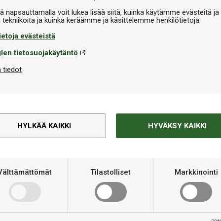
iä napsauttamalla voit lukea lisää siitä, kuinka käytämme evästeitä ja
ietoja evästeistä
len tietosuojakäytäntö
Varastossa
 tiedot
tender 105cm
HYLKÄÄ KAIKKI
HYVÄKSY KAIKKI
Vallikumi
Brunswick Superspeed K55
€49,90
Välttämättömät
Tilastolliset
Markkinointi
pow