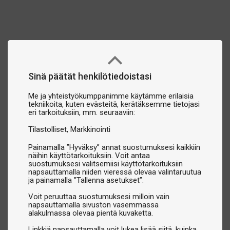
Sinä päätät henkilötiedoistasi
Me ja yhteistyökumppanimme käytämme erilaisia
tekniikoita, kuten evästeitä, kerätäksemme tietojasi
eri tarkoituksiin, mm. seuraaviin:
Tilastolliset
Markkinointi
Painamalla ”Hyväksy” annat suostumuksesi kaikkiin
näihin käyttötarkoituksiin. Voit antaa
suostumuksesi valitsemiisi käyttötarkoituksiin
napsauttamalla niiden vieressä olevaa valintaruutua
ja painamalla ”Tallenna asetukset”.
Voit peruuttaa suostumuksesi milloin vain
napsauttamalla sivuston vasemmassa
alakulmassa olevaa pientä kuvaketta.
Linkkiä napsauttamalla voit lukea lisää siitä, kuinka