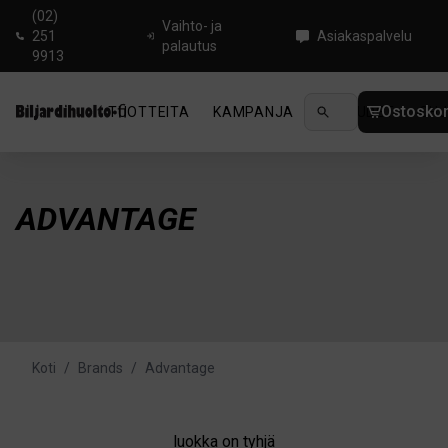
(02)
Vaihto- ja
251
Asiakaspalvelu
palautus
9913
Ostoskor
TUOTTEITA
KAMPANJA
UUTUUDET
OHJ
ADVANTAGE
Koti
/
Brands
/
Advantage
luokka on tyhjä