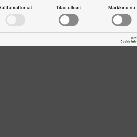
Välttämättömät
Tilastolliset
Markkinointi
pow
Cookie Inf