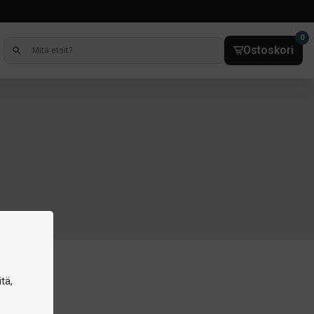
0
Ostoskori
tä,