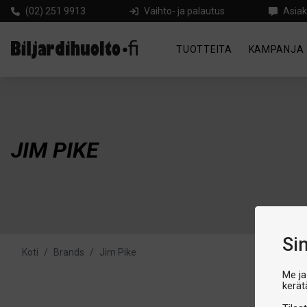
(02) 251 9913
Vaihto- ja palautus
Asiak
TUOTTEITA
KAMPANJA
JIM PIKE
Si
Koti
/
Brands
/
Jim Pike
Me ja
kerät