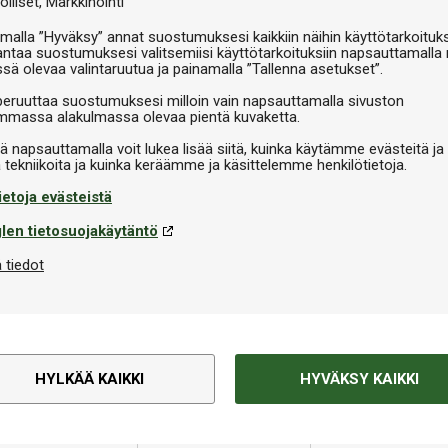
olliset
Markkinointi
malla ”Hyväksy” annat suostumuksesi kaikkiin näihin käyttötarkoituks
antaa suostumuksesi valitsemiisi käyttötarkoituksiin napsauttamalla 
ssä olevaa valintaruutua ja painamalla ”Tallenna asetukset”.
peruuttaa suostumuksesi milloin vain napsauttamalla sivuston
massa alakulmassa olevaa pientä kuvaketta.
iä napsauttamalla voit lukea lisää siitä, kuinka käytämme evästeitä ja
ietoja evästeistä
len tietosuojakäytäntö
 tiedot
HYLKÄÄ KAIKKI
HYVÄKSY KAIKKI