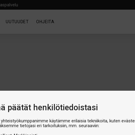
aspalvelu
UUTUUDET
OHJEITA
nä päätät henkilötiedoistasi
 yhteistyökumppanimme käytämme erilaisia tekniikoita, kuten evästei
äksemme tietojasi eri tarkoituksiin, mm. seuraaviin:
luokka on tyhjä