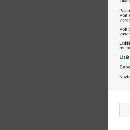
Tilast
Paina
Voit 
viere
Voit 
vasem
Linkk
Lisät
Goog
Näytä