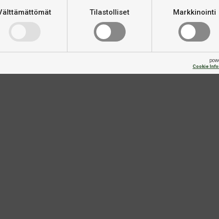
Välttämättömät
Tilastolliset
Markkinointi
pow
Cookie Inf