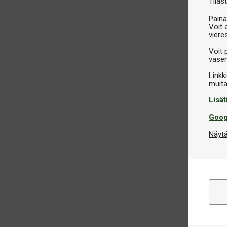
Tilast
Paina
Voit 
viere
Voit 
vasem
Linkk
Lisät
Goog
Näytä