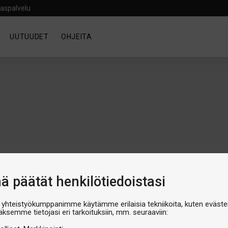
aspalvelu
UUTUUDET
OHJEITA
nä päätät henkilötiedoistasi
 yhteistyökumppanimme käytämme erilaisia tekniikoita, kuten evästei
äksemme tietojasi eri tarkoituksiin, mm. seuraaviin:
luokka on tyhjä