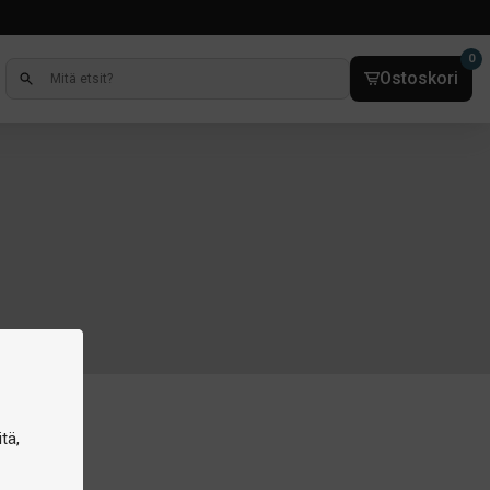
0
Ostoskori
tä,