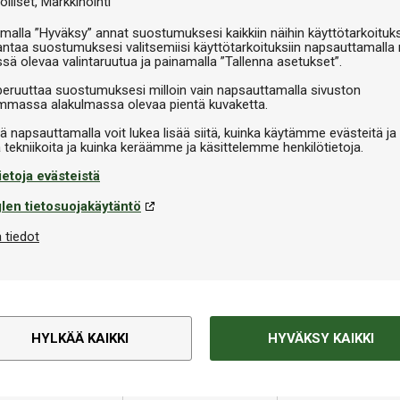
olliset
Markkinointi
malla ”Hyväksy” annat suostumuksesi kaikkiin näihin käyttötarkoituks
antaa suostumuksesi valitsemiisi käyttötarkoituksiin napsauttamalla 
ssä olevaa valintaruutua ja painamalla ”Tallenna asetukset”.
peruuttaa suostumuksesi milloin vain napsauttamalla sivuston
massa alakulmassa olevaa pientä kuvaketta.
iä napsauttamalla voit lukea lisää siitä, kuinka käytämme evästeitä ja
ietoja evästeistä
len tietosuojakäytäntö
 tiedot
HYLKÄÄ KAIKKI
HYVÄKSY KAIKKI