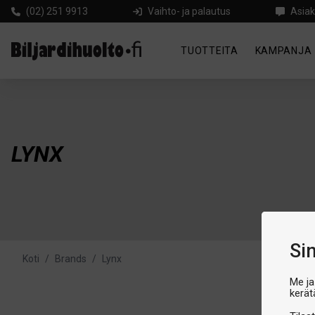
(02) 251 9913
Vaihto- ja palautus
Asiak
TUOTTEITA
KAMPANJA
LYNX
Si
Koti
/
Brands
/
Lynx
Me ja
kerät