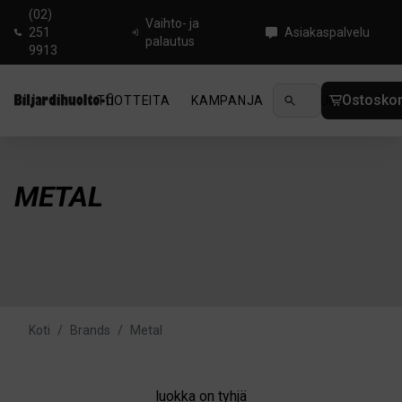
(02)
Vaihto- ja
251
Asiakaspalvelu
palautus
9913
Ostoskor
TUOTTEITA
KAMPANJA
UUTUUDET
OHJ
METAL
Koti
/
Brands
/
Metal
luokka on tyhjä