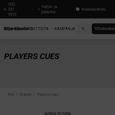
(02)
Vaihto- ja
251
Asiakaspalvelu
palautus
9913
Ostoskor
TUOTTEITA
KAMPANJA
UUTUUDET
OHJ
PLAYERS CUES
Koti
/
Brands
/
Players Cues
luokka on tyhjä