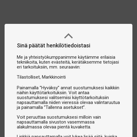
Sinä päätät henkilötiedoistasi
Me ja yhteistyökumppanimme käytämme erilaisia
tekniikoita, kuten evästeitä, kerätäksemme tietojasi
eri tarkoituksiin, mm. seuraaviin:
Tilastolliset
Markkinointi
Painamalla ”Hyväksy” annat suostumuksesi kaikkiin
näihin käyttötarkoituksiin. Voit antaa
suostumuksesi valitsemiisi käyttötarkoituksiin
napsauttamalla niiden vieressä olevaa valintaruutua
ja painamalla ”Tallenna asetukset”.
Voit peruuttaa suostumuksesi milloin vain
napsauttamalla sivuston vasemmassa
alakulmassa olevaa pientä kuvaketta.
Linkkiä napsauttamalla voit lukea lisää siitä, kuinka