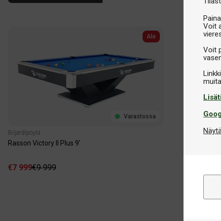
Tilast
Paina
Voit 
viere
Ale
Voit 
vasem
Linkk
Lisät
Goog
Varastossa
Näytä
Biljardipöytä
Rasson Victory II Plus 9'
€7 999
€9 999