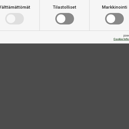
Välttämättömät
Tilastolliset
Markkinointi
pow
Cookie Inf