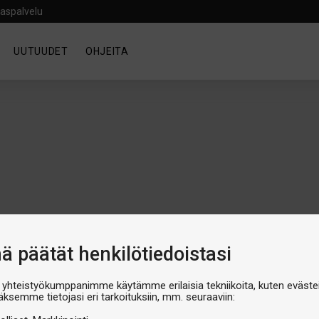
aspalvelu
UUTUUDET
OHJEITA
nä päätät henkilötiedoistasi
 yhteistyökumppanimme käytämme erilaisia tekniikoita, kuten evästei
äksemme tietojasi eri tarkoituksiin, mm. seuraaviin:
Näytetään
1
-
1
of
1