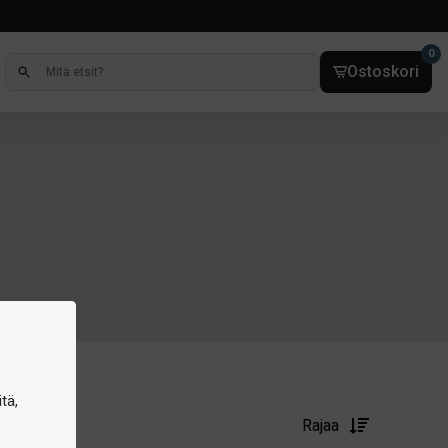
0
Ostoskori
tä,
Rajaa