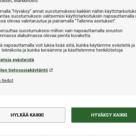
olliset
Markkinointi
malla ”Hyväksy” annat suostumuksesi kaikkiin näihin käyttötarkoituks
antaa suostumuksesi valitsemiisi käyttötarkoituksiin napsauttamalla 
ssä olevaa valintaruutua ja painamalla ”Tallenna asetukset”.
peruuttaa suostumuksesi milloin vain napsauttamalla sivuston
massa alakulmassa olevaa pientä kuvaketta.
iä napsauttamalla voit lukea lisää siitä, kuinka käytämme evästeitä ja
ietoja evästeistä
len tietosuojakäytäntö
 tiedot
HYLKÄÄ KAIKKI
HYVÄKSY KAIKKI