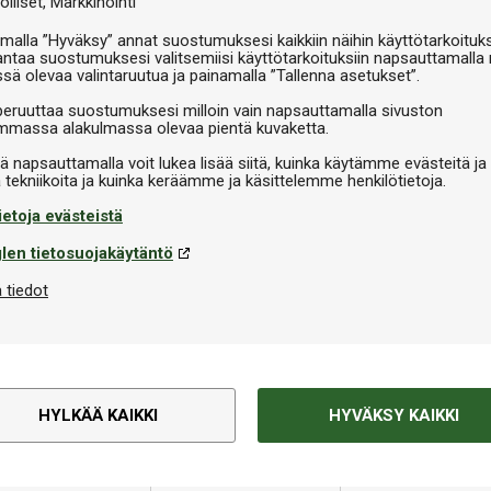
olliset
Markkinointi
malla ”Hyväksy” annat suostumuksesi kaikkiin näihin käyttötarkoituks
antaa suostumuksesi valitsemiisi käyttötarkoituksiin napsauttamalla 
ssä olevaa valintaruutua ja painamalla ”Tallenna asetukset”.
peruuttaa suostumuksesi milloin vain napsauttamalla sivuston
massa alakulmassa olevaa pientä kuvaketta.
iä napsauttamalla voit lukea lisää siitä, kuinka käytämme evästeitä ja
ietoja evästeistä
len tietosuojakäytäntö
 tiedot
HYLKÄÄ KAIKKI
HYVÄKSY KAIKKI