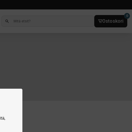
0
Ostoskori
tä,