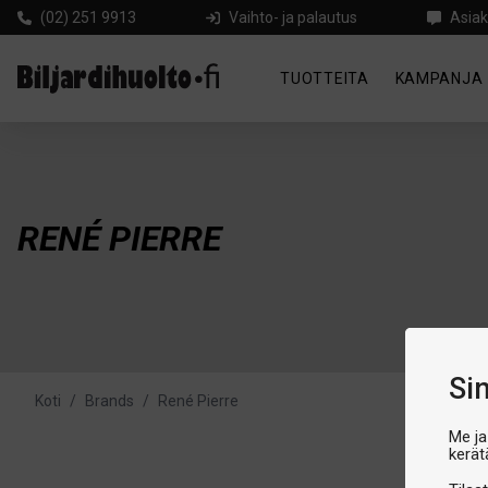
(02) 251 9913
Vaihto- ja palautus
Asiak
TUOTTEITA
KAMPANJA
RENÉ PIERRE
Si
Koti
/
Brands
/
René Pierre
Me ja
kerät