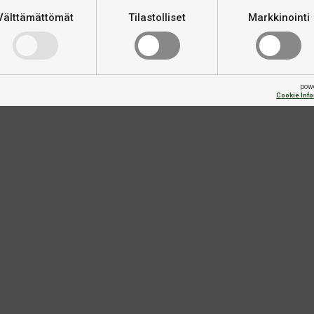
Välttämättömät
Tilastolliset
Markkinointi
pow
Cookie Inf