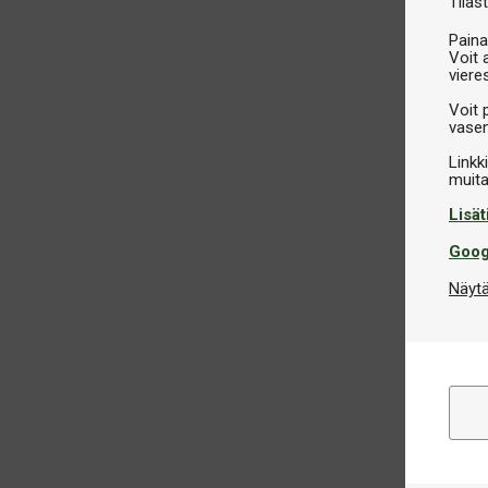
Tilast
Paina
Voit 
viere
Voit 
vasem
Linkk
Lisät
Goog
Näytä