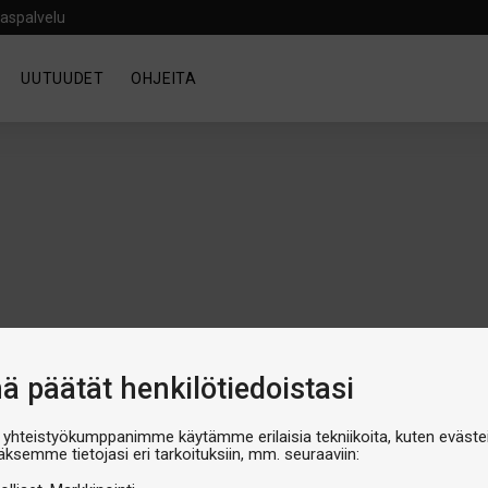
aspalvelu
UUTUUDET
OHJEITA
nä päätät henkilötiedoistasi
 yhteistyökumppanimme käytämme erilaisia tekniikoita, kuten evästei
äksemme tietojasi eri tarkoituksiin, mm. seuraaviin:
luokka on tyhjä