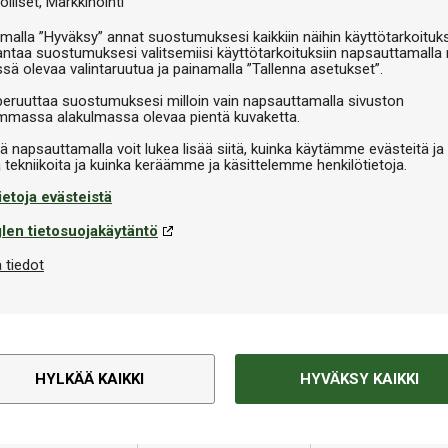
olliset
Markkinointi
malla ”Hyväksy” annat suostumuksesi kaikkiin näihin käyttötarkoituks
antaa suostumuksesi valitsemiisi käyttötarkoituksiin napsauttamalla 
ssä olevaa valintaruutua ja painamalla ”Tallenna asetukset”.
peruuttaa suostumuksesi milloin vain napsauttamalla sivuston
massa alakulmassa olevaa pientä kuvaketta.
iä napsauttamalla voit lukea lisää siitä, kuinka käytämme evästeitä ja
ietoja evästeistä
len tietosuojakäytäntö
 tiedot
HYLKÄÄ KAIKKI
HYVÄKSY KAIKKI