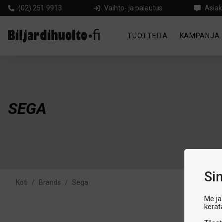
(02) 251 9913
Vaihto- ja palautus
Asiak
TUOTTEITA
KAMPANJA
SEGA
Si
Koti
/
Brands
/
Sega
Me ja
kerät