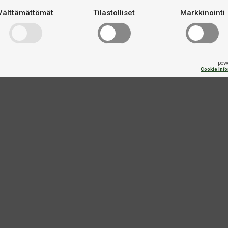
Välttämättömät
Tilastolliset
Markkinointi
pow
Cookie Inf