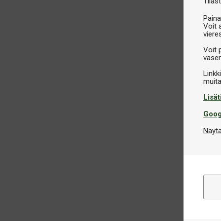
Tilast
Paina
Voit 
viere
Voit 
vasem
Linkk
Lisät
Goog
Näytä