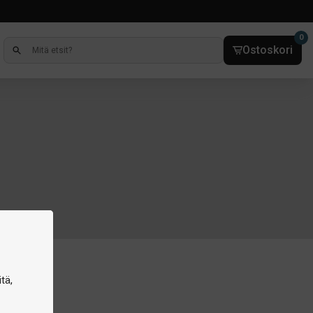
0
Ostoskori
tä,