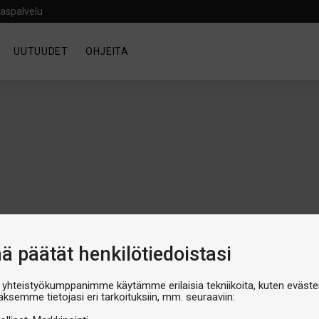
aspalvelu
UUTUUDET
OHJEITA
nä päätät henkilötiedoistasi
 yhteistyökumppanimme käytämme erilaisia tekniikoita, kuten evästei
äksemme tietojasi eri tarkoituksiin, mm. seuraaviin:
luokka on tyhjä