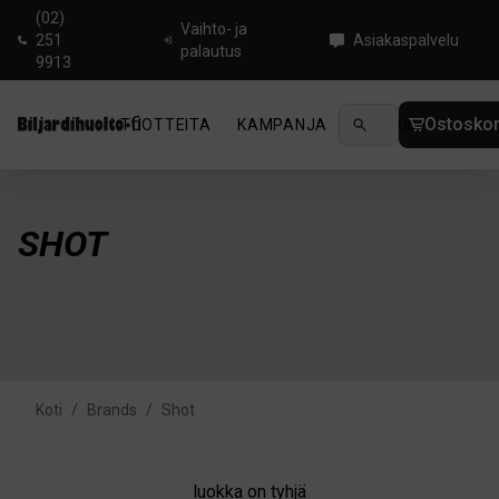
(02)
Vaihto- ja
251
Asiakaspalvelu
palautus
9913
Ostoskor
TUOTTEITA
KAMPANJA
UUTUUDET
OHJ
SHOT
Koti
/
Brands
/
Shot
luokka on tyhjä