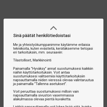
Sinä päätät henkilötiedoistasi
Me ja yhteistyökumppanimme käytämme erilaisia
tekniikoita, kuten evästeitä, kerätäksemme tietojasi
eri tarkoituksiin, mm. seuraaviin:
Tilastolliset
Markkinointi
Painamalla ”Hyväksy” annat suostumuksesi kaikkiin
näihin käyttötarkoituksiin. Voit antaa
suostumuksesi valitsemiisi käyttötarkoituksiin
napsauttamalla niiden vieressä olevaa valintaruutua
ja painamalla ”Tallenna asetukset”.
Voit peruuttaa suostumuksesi milloin vain
napsauttamalla sivuston vasemmassa
alakulmassa olevaa pientä kuvaketta.
Linkkiä napsauttamalla voit lukea lisää siitä, kuinka