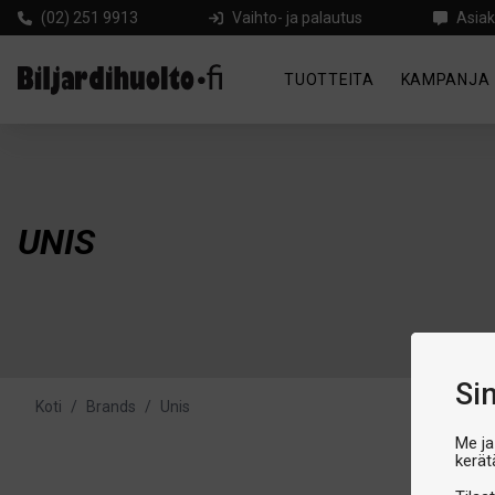
(02) 251 9913
Vaihto- ja palautus
Asiak
TUOTTEITA
KAMPANJA
UNIS
Si
Koti
/
Brands
/
Unis
Me ja
kerät