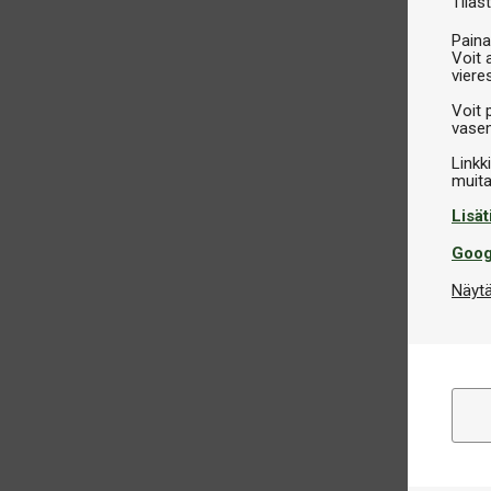
Tilast
Paina
Voit 
viere
Voit 
vasem
Linkk
Lisät
Goog
Näytä