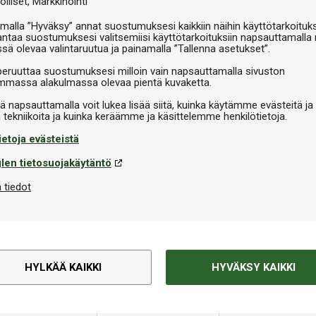
olliset
Markkinointi
malla ”Hyväksy” annat suostumuksesi kaikkiin näihin käyttötarkoituks
antaa suostumuksesi valitsemiisi käyttötarkoituksiin napsauttamalla 
ssä olevaa valintaruutua ja painamalla ”Tallenna asetukset”.
peruuttaa suostumuksesi milloin vain napsauttamalla sivuston
massa alakulmassa olevaa pientä kuvaketta.
iä napsauttamalla voit lukea lisää siitä, kuinka käytämme evästeitä ja
ietoja evästeistä
len tietosuojakäytäntö
 tiedot
HYLKÄÄ KAIKKI
HYVÄKSY KAIKKI