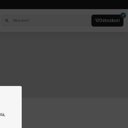
0
Ostoskori
tä,