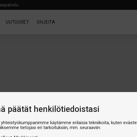
aspalvelu
UUTUUDET
OHJEITA
nä päätät henkilötiedoistasi
 yhteistyökumppanimme käytämme erilaisia tekniikoita, kuten evästei
äksemme tietojasi eri tarkoituksiin, mm. seuraaviin:
luokka on tyhjä