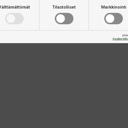
Välttämättömät
Tilastolliset
Markkinointi
pow
Cookie Inf