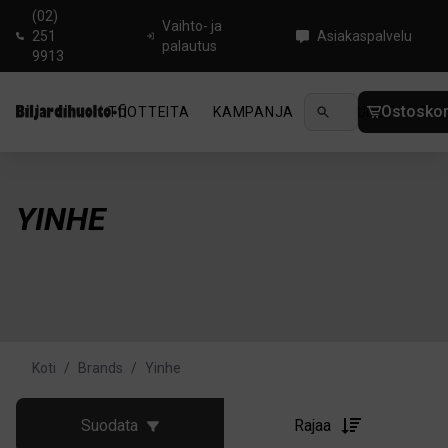
(02)
Vaihto- ja
251
Asiakaspalvelu
palautus
9913
Ostoskor
TUOTTEITA
KAMPANJA
UUTUUDET
OHJ
YINHE
Koti
/
Brands
/
Yinhe
Suodata
Rajaa