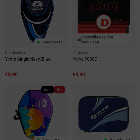
Saatavilla useissa
Varastossa
versioissa
Mailalaukku
Pingiskumit
Yinhe Single Navy/Blue
Yinhe 9000D
€8,90
€9,90
Uusi
Ale
Varastossa
Varastossa