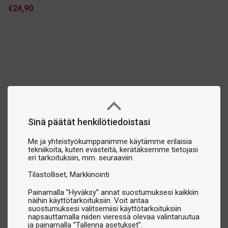
€24,90
Sinä päätät henkilötiedoistasi
Me ja yhteistyökumppanimme käytämme erilaisia
tekniikoita, kuten evästeitä, kerätäksemme tietojasi
eri tarkoituksiin, mm. seuraaviin:
Tilastolliset
Markkinointi
Painamalla ”Hyväksy” annat suostumuksesi kaikkiin
näihin käyttötarkoituksiin. Voit antaa
suostumuksesi valitsemiisi käyttötarkoituksiin
napsauttamalla niiden vieressä olevaa valintaruutua
ja painamalla ”Tallenna asetukset”.