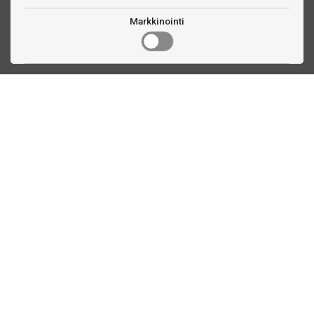
Markkinointi
Ota yhteyttä
Linnankatu 33
Turku, FI
(02) 251 9913
myynti@biljardihuolto.fi
Asiakaspalvelu
Tilalaskenta biljardipöytä