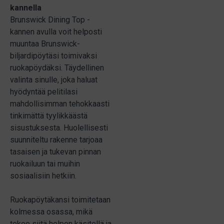
kannella
Brunswick Dining Top -
kannen avulla voit helposti
muuntaa Brunswick-
biljardipöytäsi toimivaksi
ruokapöydäksi. Täydellinen
valinta sinulle, joka haluat
hyödyntää pelitilasi
mahdollisimman tehokkaasti
tinkimättä tyylikkäästä
sisustuksesta. Huolellisesti
suunniteltu rakenne tarjoaa
tasaisen ja tukevan pinnan
ruokailuun tai muihin
sosiaalisiin hetkiin.
Ruokapöytäkansi toimitetaan
kolmessa osassa, mikä
tekee siitä helpon käsitellä ja