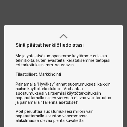
Sinä päätät henkilötiedoistasi
Me ja yhteistyökumppanimme käytämme erilaisia
tekniikoita, kuten evästeitä, kerätäksemme tietojasi
eri tarkoituksiin, mm. seuraaviin:
Tilastolliset
Markkinointi
Painamalla ”Hyväksy” annat suostumuksesi kaikkiin
näihin käyttötarkoituksiin. Voit antaa
suostumuksesi valitsemiisi käyttötarkoituksiin
napsauttamalla niiden vieressä olevaa valintaruutua
ja painamalla ”Tallenna asetukset”.
Voit peruuttaa suostumuksesi milloin vain
napsauttamalla sivuston vasemmassa
alakulmassa olevaa pientä kuvaketta.