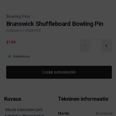
Bowling Pins
Brunswick Shuffleboard Bowling Pin
Artikkelinro:3908-924
Product information
€199
-
+
Varastossa
Lisää ostoskoriin
Kuvaus
Tekninen informaatio
Muuta klassinen peli
Merkki
Brunswick
kahdeksi Brunswickin