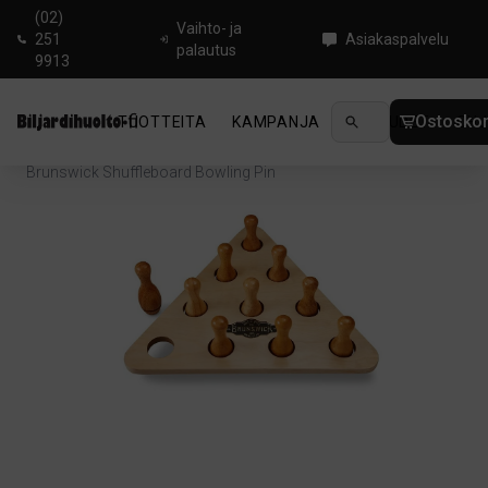
(02)
Vaihto- ja
251
Asiakaspalvelu
palautus
9913
Ostoskor
TUOTTEITA
KAMPANJA
UUTUUDET
OHJ
Koti
/
Shuffleboard
/
Tarvikkeet Shuffleboard
/
Brunswick Shuffleboard Bowling Pin