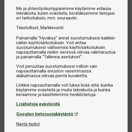
Me ja yhteistyökumppanimme käytämme erilaisia
tekniikoita, kuten evästeitä, kerätäksemme tietojasi
eri tarkoituksiin, mm. seuraaviin:
Tilastolliset
Markkinointi
Painamalla ”Hyväksy” annat suostumuksesi kaikkiin
näihin käyttötarkoituksiin. Voit antaa
suostumuksesi valitsemiisi käyttötarkoituksiin
napsauttamalla niiden vieressä olevaa valintaruutua
ja painamalla ”Tallenna asetukset”.
Voit peruuttaa suostumuksesi milloin vain
napsauttamalla sivuston vasemmassa
alakulmassa olevaa pientä kuvaketta.
Linkkiä napsauttamalla voit lukea lisää siitä, kuinka
käytämme evästeitä ja muita tekniikoita ja kuinka
Lisätietoja evästeistä
Googlen tietosuojakäytäntö
Näytä tiedot