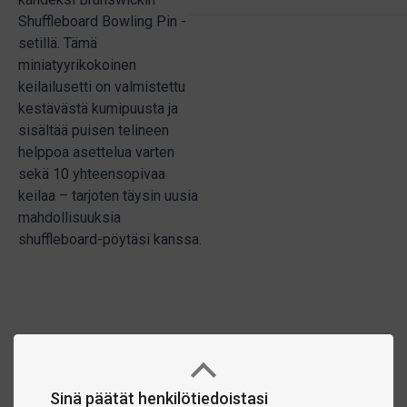
Shuffleboard Bowling Pin -
setillä. Tämä
miniatyyrikokoinen
keilailusetti on valmistettu
kestävästä kumipuusta ja
sisältää puisen telineen
helppoa asettelua varten
sekä 10 yhteensopivaa
keilaa – tarjoten täysin uusia
mahdollisuuksia
shuffleboard-pöytäsi kanssa.
Sinä päätät henkilötiedoistasi