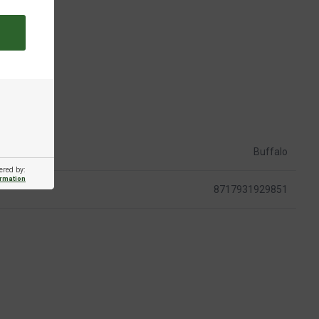
Buffalo
ered by:
ormation
8717931929851