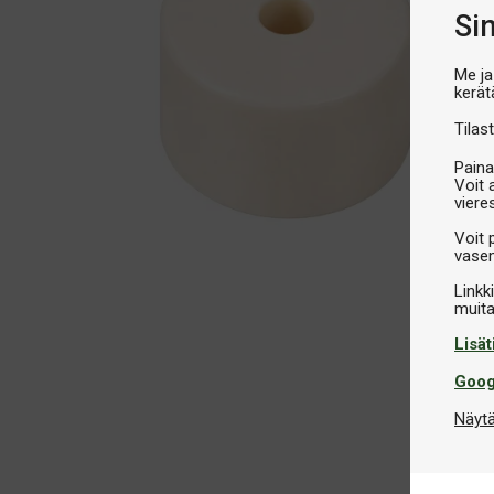
Si
Me ja
kerät
Tilast
Paina
Voit 
viere
Voit 
vasem
Linkk
Lisät
Goog
Näytä