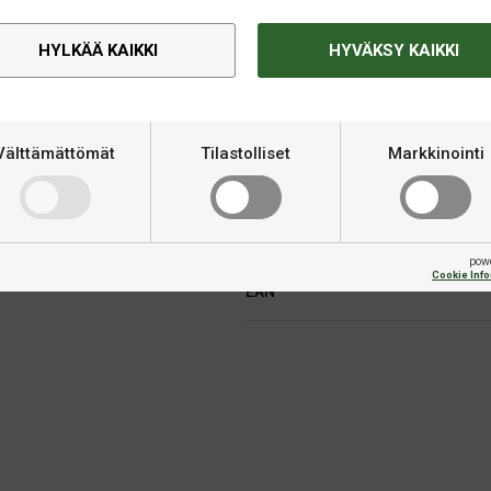
HYLKÄÄ KAIKKI
HYVÄKSY KAIKKI
Välttämättömät
Tilastolliset
Markkinointi
Tekninen informaatio
erinomainen hinta-laatusuhde. Se
Merkki
otka estävät halkeilua,
pow
Cookie Inf
EAN