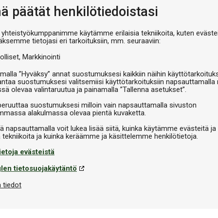
V
nä päätät henkilötiedoistasi
 yhteistyökumppanimme käytämme erilaisia tekniikoita, kuten evästei
äksemme tietojasi eri tarkoituksiin, mm. seuraaviin:
olliset
Markkinointi
malla ”Hyväksy” annat suostumuksesi kaikkiin näihin käyttötarkoituks
antaa suostumuksesi valitsemiisi käyttötarkoituksiin napsauttamalla 
ssä olevaa valintaruutua ja painamalla ”Tallenna asetukset”.
peruuttaa suostumuksesi milloin vain napsauttamalla sivuston
massa alakulmassa olevaa pientä kuvaketta.
iä napsauttamalla voit lukea lisää siitä, kuinka käytämme evästeitä ja
ietoja evästeistä
len tietosuojakäytäntö
 tiedot