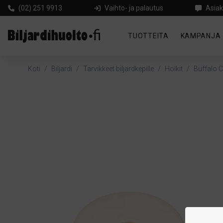
(02) 251 9913
Vaihto- ja palautus
Asiak
TUOTTEITA
KAMPANJA
Koti
/
Biljardi
/
Tarvikkeet biljardkepille
/
Holkit
/
Buffalo 