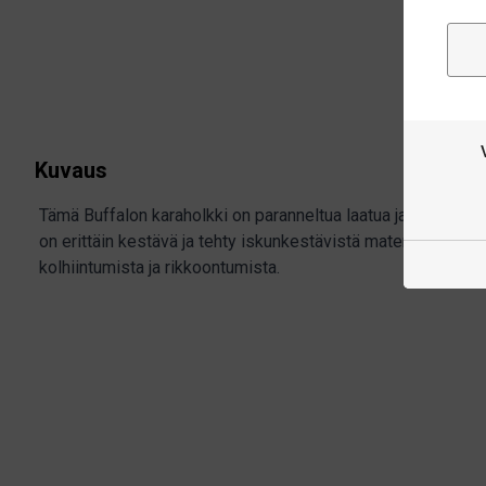
Kuvaus
Tämä Buffalon karaholkki on paranneltua laatua ja siinä on 
on erittäin kestävä ja tehty iskunkestävistä materiaaleista, j
kolhiintumista ja rikkoontumista.