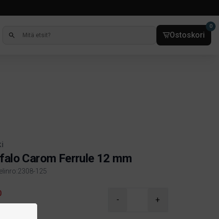
0
Ostoskori
i
falo Carom Ferrule 12 mm
kelinro:2308-125
ct information
0
-
+