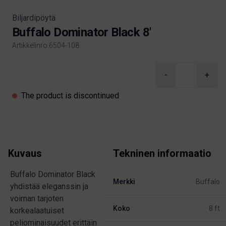
Biljardipöytä
Buffalo Dominator Black 8'
Artikkelinro:6504-108
Product information
-
+
The product is discontinued
Kuvaus
Tekninen informaatio
Buffalo Dominator Black
Merkki
Buffalo
yhdistää eleganssin ja
voiman tarjoten
Koko
8 ft
korkealaatuiset
peliominaisuudet erittäin