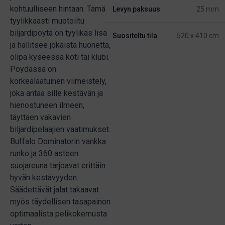
kohtuulliseen hintaan. Tämä
Levyn paksuus
25 mm
tyylikkäästi muotoiltu
biljardipöytä on tyylikäs lisä
Suositeltu tila
520 x 410 cm
ja hallitsee jokaista huonetta,
olipa kyseessä koti tai klubi.
Pöydässä on
korkealaatuinen viimeistely,
joka antaa sille kestävän ja
hienostuneen ilmeen,
täyttäen vakavien
biljardipelaajien vaatimukset.
Buffalo Dominatorin vankka
runko ja 360 asteen
suojareuna tarjoavat erittäin
hyvän kestävyyden.
Säädettävät jalat takaavat
myös täydellisen tasapainon
optimaalista pelikokemusta