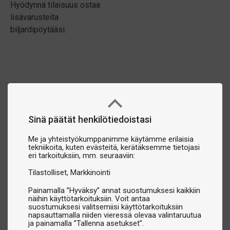
Hyödynnä tilaisuus ostaa
lisävarusteita
biljardipöytääsi.
Sinä päätät henkilötiedoistasi
Me ja yhteistyökumppanimme käytämme erilaisia
tekniikoita, kuten evästeitä, kerätäksemme tietojasi
eri tarkoituksiin, mm. seuraaviin:
Tilastolliset
Markkinointi
Painamalla ”Hyväksy” annat suostumuksesi kaikkiin
näihin käyttötarkoituksiin. Voit antaa
suostumuksesi valitsemiisi käyttötarkoituksiin
napsauttamalla niiden vieressä olevaa valintaruutua
ja painamalla ”Tallenna asetukset”.