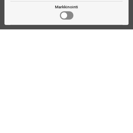
Markkinointi
Ota yhteyttä
Linnankatu 33
Turku, FI
(02) 251 9913
myynti@biljardihuolto.fi
Asiakaspalvelu
Tilalaskenta biljardipöytä
Tikkataulun mitat