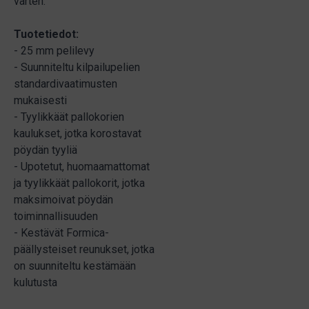
varten.
Tuotetiedot:
- 25 mm pelilevy
- Suunniteltu kilpailupelien
standardivaatimusten
mukaisesti
- Tyylikkäät pallokorien
kaulukset, jotka korostavat
pöydän tyyliä
- Upotetut, huomaamattomat
ja tyylikkäät pallokorit, jotka
maksimoivat pöydän
toiminnallisuuden
- Kestävät Formica-
päällysteiset reunukset, jotka
on suunniteltu kestämään
kulutusta