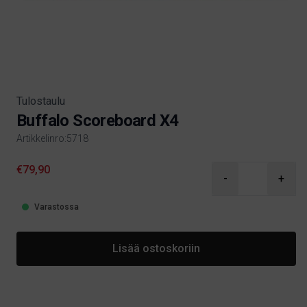
Tulostaulu
Buffalo Scoreboard X4
Artikkelinro:5718
Product information
€79,90
-
+
Varastossa
Lisää ostoskoriin