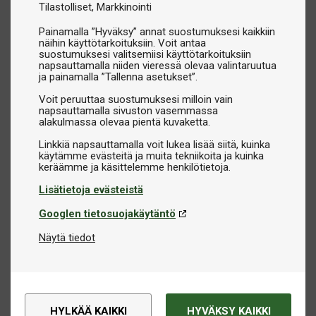
Tilastolliset
Markkinointi
Painamalla ”Hyväksy” annat suostumuksesi kaikkiin
näihin käyttötarkoituksiin. Voit antaa
suostumuksesi valitsemiisi käyttötarkoituksiin
napsauttamalla niiden vieressä olevaa valintaruutua
ja painamalla ”Tallenna asetukset”.
Voit peruuttaa suostumuksesi milloin vain
napsauttamalla sivuston vasemmassa
alakulmassa olevaa pientä kuvaketta.
Linkkiä napsauttamalla voit lukea lisää siitä, kuinka
käytämme evästeitä ja muita tekniikoita ja kuinka
Lisätietoja evästeistä
Googlen tietosuojakäytäntö
Näytä tiedot
HYLKÄÄ KAIKKI
HYVÄKSY KAIKKI