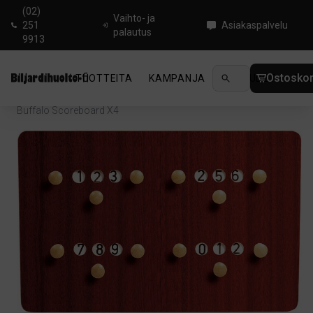
(02)
Vaihto- ja
251
Asiakaspalvelu
palautus
9913
Ostoskor
TUOTTEITA
KAMPANJA
UUTUUDET
OHJ
Koti
/
Biljardi
/
Tarvikkeet biljardipöydälle
/
Tulostaulu
/
Buffalo Scoreboard X4