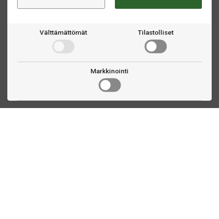
Välttämättömät
Tilastolliset
Markkinointi
Ota yhteyttä
Linnankatu 33
Turku, FI
(02) 251 9913
myynti@biljardihuolto.fi