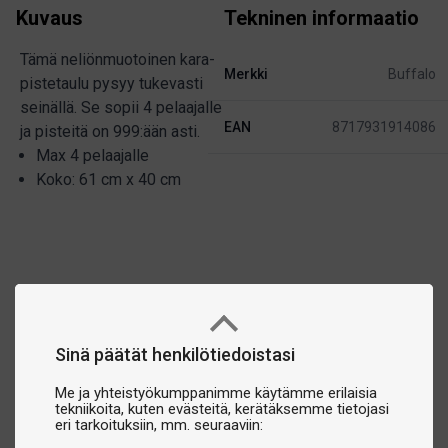
Kuvaus
Tekninen informaatio
Tämä neliönmuotoinen kara-
Merkki
Buffalo
pistetaulu pysyy tukevasti
seinällä. Se sopii 4 pelaajalle
EAN
8717931914086
ja pisteitä on 999:ään asti.
Max 4 pelaajalle
Koko: 61 cm x 40 cm
Sinä päätät henkilötiedoistasi
Me ja yhteistyökumppanimme käytämme erilaisia
tekniikoita, kuten evästeitä, kerätäksemme tietojasi
eri tarkoituksiin, mm. seuraaviin: