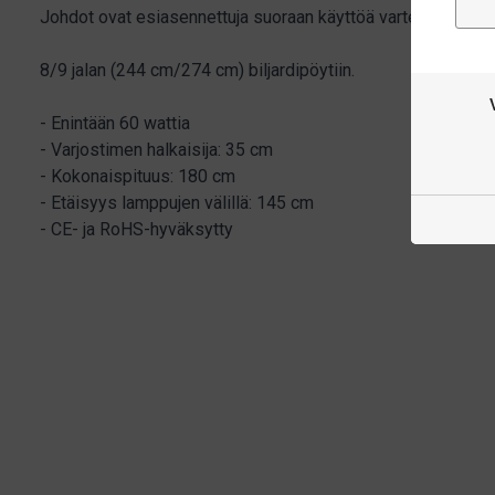
Johdot ovat esiasennettuja suoraan käyttöä varten.
8/9 jalan (244 cm/274 cm) biljardipöytiin.
- Enintään 60 wattia
- Varjostimen halkaisija: 35 cm
- Kokonaispituus: 180 cm
- Etäisyys lamppujen välillä: 145 cm
- CE- ja RoHS-hyväksytty