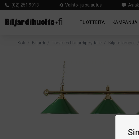
(02) 251 9913
Vaihto- ja palautus
Asiak
TUOTTEITA
KAMPANJA
Koti
/
Biljardi
/
Tarvikkeet biljardipöydälle
/
Biljardilamput
Si