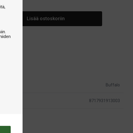
arastossa
tä,
Lisää ostoskoriin
iin.
niiden
Buffalo
8717931913003