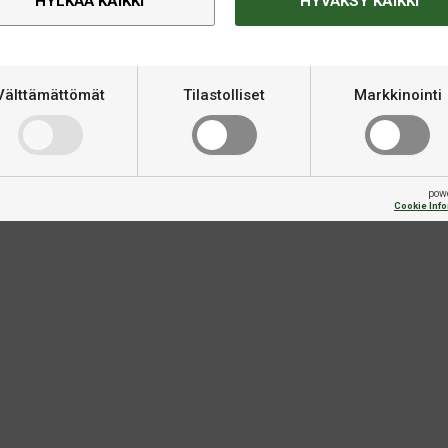
HYLKÄÄ KAIKKI
HYVÄKSY KAIKKI
Välttämättömät
Tilastolliset
Markkinointi
pow
Cookie Inf