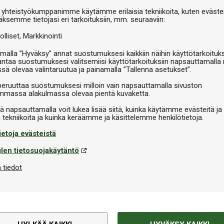
V
 yhteistyökumppanimme käytämme erilaisia tekniikoita, kuten evästei
äksemme tietojasi eri tarkoituksiin, mm. seuraaviin:
olliset
Markkinointi
malla ”Hyväksy” annat suostumuksesi kaikkiin näihin käyttötarkoituks
antaa suostumuksesi valitsemiisi käyttötarkoituksiin napsauttamalla 
ssä olevaa valintaruutua ja painamalla ”Tallenna asetukset”.
peruuttaa suostumuksesi milloin vain napsauttamalla sivuston
massa alakulmassa olevaa pientä kuvaketta.
iä napsauttamalla voit lukea lisää siitä, kuinka käytämme evästeitä ja
Tekninen informaatio
ietoja evästeistä
 jossa on perinteinen
Merkki
n varjostimen ansiosta Trilux IV
len tietosuojakäytäntö
nniteltu maksimaaliseen
 tiedot
EAN
paremman valonheijastuksen.
aa 31 tuuman (78,7 cm)
 CE- ja RoHS-hyväksyttyjä.