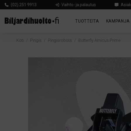
(02) 251 9913
Vaihto- ja palautus
Asiak
TUOTTEITA
KAMPANJA
Koti
/
Pingis
/
Pingisrobots
/
Butterfly Amicus Prime