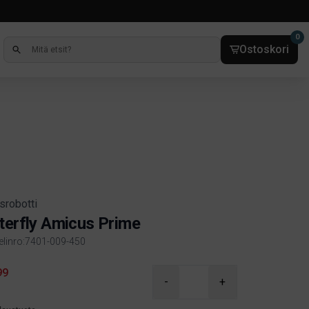
0
Ostoskori
srobotti
terfly Amicus Prime
kelinro:7401-009-450
ct information
99
-
+