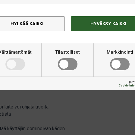
 napin painalluksen päässä, ja
ilta, jotka esittelevät
itse käyttää Amicus Primea.
HYLKÄÄ KAIKKI
HYVÄKSY KAIKKI
palloradan säätäminen ei ole
inuutissa.
äsymätön harjoittelukumppani,
Välttämättömät
Tilastolliset
Markkinointi
pow
alla tabletilla/älypuhelimella
Cookie Inf
i laite voi ohjata useita
otista
äntää käyttäjän dominoivan käden