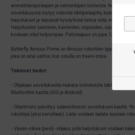
ammattilaispelaajien ja valmentajien toimesta. Ne ovat vain
sovelluksesta löytyy videoita tähtipelaajilta, kuten Timo Boll
harjoitukset ja tarjoavat hyödyllistä tietoa siitä, miten hän 
Harjoitusten luominen, kierteiden, nopeuden, sijoittelun ja 
koskaan ollut helpompaa. Pallotaajuus on jopa 120 palloa m
Butterfly Amicus Prime on Amicus-robottien lippulaiva ja v
joka on aina valmis, kun sinulla on treeni-intoa.
Tekniset tiedot:
- Ohjataan sovelluksella mukana toimitetulla tabletilla tai om
Bluetoothin kautta (iOS ja Android)
- Ohjelmisto päivittyy säännöllisesti sovelluksen kautta. Yks
robotteja (yksi kerrallaan). Laite voidaan ladata suoraan rob
- Vasen-oikea (peili) -ohjaus, jolla harjoitukset voidaan kä