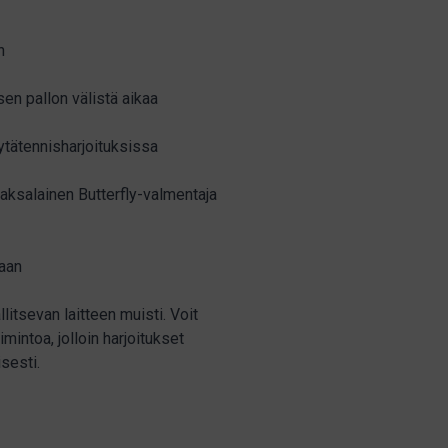
n
en pallon välistä aikaa
öytätennisharjoituksissa
 saksalainen Butterfly-valmentaja
taan
llitsevan laitteen muisti. Voit
mintoa, jolloin harjoitukset
sesti.