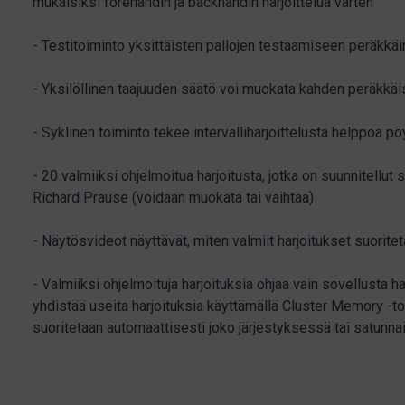
mukaisiksi forehandin ja backhandin harjoittelua varten
- Testitoiminto yksittäisten pallojen testaamiseen peräkkäi
- Yksilöllinen taajuuden säätö voi muokata kahden peräkkäis
- Syklinen toiminto tekee intervalliharjoittelusta helppoa p
- 20 valmiiksi ohjelmoitua harjoitusta, jotka on suunnitellut
Richard Prause (voidaan muokata tai vaihtaa)
- Näytösvideot näyttävät, miten valmiit harjoitukset suorite
- Valmiiksi ohjelmoituja harjoituksia ohjaa vain sovellusta ha
yhdistää useita harjoituksia käyttämällä Cluster Memory -toi
suoritetaan automaattisesti joko järjestyksessä tai satunnai