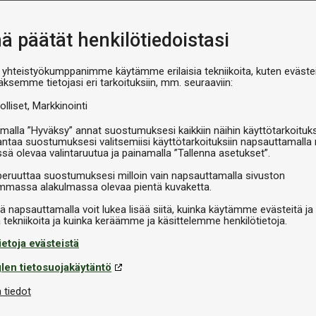
nä päätät henkilötiedoistasi
Pöytätennispallot
 yhteistyökumppanimme käytämme erilaisia tekniikoita, kuten evästei
TTEX Training 100-pack
äksemme tietojasi eri tarkoituksiin, mm. seuraaviin:
olliset
Markkinointi
€44,90
Varastossa
malla ”Hyväksy” annat suostumuksesi kaikkiin näihin käyttötarkoituks
antaa suostumuksesi valitsemiisi käyttötarkoituksiin napsauttamalla 
ssä olevaa valintaruutua ja painamalla ”Tallenna asetukset”.
peruuttaa suostumuksesi milloin vain napsauttamalla sivuston
massa alakulmassa olevaa pientä kuvaketta.
Tekninen informaatio
iä napsauttamalla voit lukea lisää siitä, kuinka käytämme evästeitä ja
, joka määrittelee robotin
Merkki
ietoja evästeistä
langattomasti joko mukana
llasi tai älypuhelimellasi (iOS ja
len tietosuojakäytäntö
säännöllisin päivityksin.
 tiedot
tuksia, jotka on suunniteltu