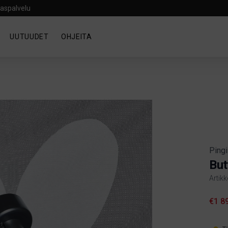
aspalvelu
UUTUUDET
OHJEITA
Pingi
But
Artik
Produ
€1 8