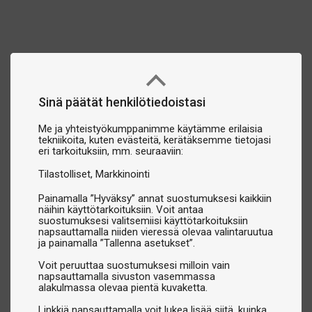
Sinä päätät henkilötiedoistasi
Me ja yhteistyökumppanimme käytämme erilaisia
tekniikoita, kuten evästeitä, kerätäksemme tietojasi
eri tarkoituksiin, mm. seuraaviin:
Tilastolliset
Markkinointi
Painamalla ”Hyväksy” annat suostumuksesi kaikkiin
näihin käyttötarkoituksiin. Voit antaa
suostumuksesi valitsemiisi käyttötarkoituksiin
napsauttamalla niiden vieressä olevaa valintaruutua
ja painamalla ”Tallenna asetukset”.
Voit peruuttaa suostumuksesi milloin vain
napsauttamalla sivuston vasemmassa
alakulmassa olevaa pientä kuvaketta.
Linkkiä napsauttamalla voit lukea lisää siitä, kuinka