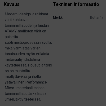
Kuvaus
Tekninen informaatio
Moderni design ja raikkaat
Merkki
Butterfly
värit kohtaavat
toiminnallisuuden ja laadun.
ATAMY-malliston värit on
painettu
sublimaatioprosessin avulla,
mikä varmistaa värien
tasaisuuden myös erilaisia
materiaaliyhdistelmiä
käytettäessä. Housut ja takki
on on muotoiltu
miellyttäviksi, ja iholle
ystävällinen Performance
Micro -materiaali tarjoaa
toiminnallisuutta kaikissa
urheiluaktiviteeteissa.