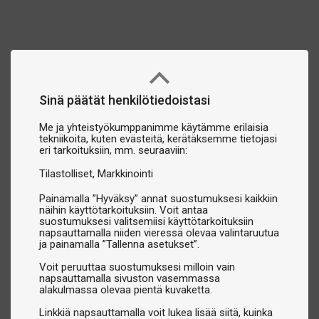
Sinä päätät henkilötiedoistasi
Me ja yhteistyökumppanimme käytämme erilaisia
tekniikoita, kuten evästeitä, kerätäksemme tietojasi
eri tarkoituksiin, mm. seuraaviin:
Tilastolliset
Markkinointi
Painamalla ”Hyväksy” annat suostumuksesi kaikkiin
näihin käyttötarkoituksiin. Voit antaa
suostumuksesi valitsemiisi käyttötarkoituksiin
napsauttamalla niiden vieressä olevaa valintaruutua
ja painamalla ”Tallenna asetukset”.
Voit peruuttaa suostumuksesi milloin vain
napsauttamalla sivuston vasemmassa
alakulmassa olevaa pientä kuvaketta.
Linkkiä napsauttamalla voit lukea lisää siitä, kuinka