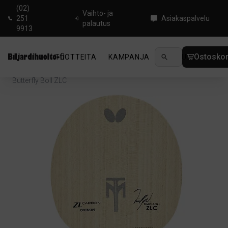
(02)
Vaihto- ja
251
Asiakaspalvelu
palautus
9913
Ostoskor
TUOTTEITA
KAMPANJA
UUTUUDET
OHJ
Koti
/
Pingis
/
Pöytätennisrungot
/
Offensive
/
Butterfly Boll ZLC