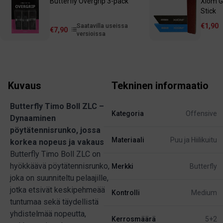
Butterfly Overgrip 3-pack
Xiom G
Stick
€1,90
Saatavilla useissa
€7,90
versioissa
Kuvaus
Tekninen informaatio
Butterfly Timo Boll ZLC –
Kategoria
Offensive
Dynaaminen
pöytätennisrunko, jossa
Materiaali
Puu ja Hiilikuitu
korkea nopeus ja vakaus
Butterfly Timo Boll ZLC on
hyökkäävä pöytätennisrunko,
Merkki
Butterfly
joka on suunniteltu pelaajille,
jotka etsivät keskipehmeää
Kontrolli
Medium
tuntumaa sekä täydellistä
yhdistelmää nopeutta,
Kerrosmäärä
5+2