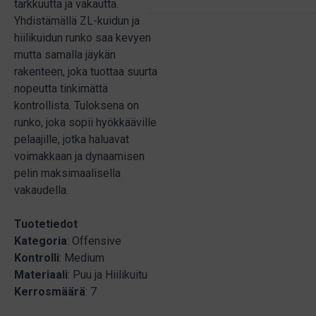
tarkkuutta ja vakautta.
Yhdistämällä ZL-kuidun ja
hiilikuidun runko saa kevyen
mutta samalla jäykän
rakenteen, joka tuottaa suurta
nopeutta tinkimättä
kontrollista. Tuloksena on
runko, joka sopii hyökkääville
pelaajille, jotka haluavat
voimakkaan ja dynaamisen
pelin maksimaalisella
vakaudella.
Tuotetiedot
Kategoria
: Offensive
Kontrolli
: Medium
Materiaali
: Puu ja Hiilikuitu
Kerrosmäärä
: 7