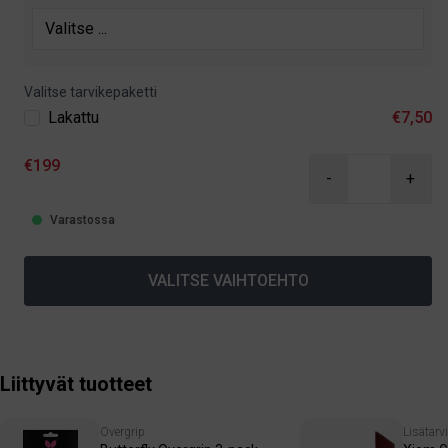
Valitse tarvikepaketti
Lakattu
€7,50
€199
-
+
Varastossa
VALITSE VAIHTOEHTO
Liittyvät tuotteet
Overgrip
Lisätarv