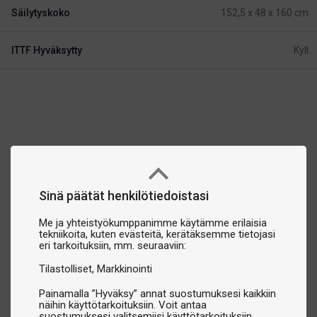
Säilytyskoko
152,5 x 48 x 160 cm
ITTF Hyväksytty
Kyll
Sinä päätät henkilötiedoistasi
Me ja yhteistyökumppanimme käytämme erilaisia
tekniikoita, kuten evästeitä, kerätäksemme tietojasi
eri tarkoituksiin, mm. seuraaviin:
Tilastolliset
Markkinointi
Painamalla ”Hyväksy” annat suostumuksesi kaikkiin
näihin käyttötarkoituksiin. Voit antaa
suostumuksesi valitsemiisi käyttötarkoituksiin