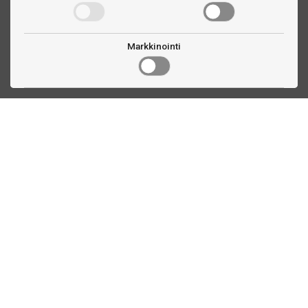
Markkinointi
Ota yhteyttä
Linnankatu 33
Turku, FI
(02) 251 9913
myynti@biljardihuolto.fi
Asiakaspalvelu