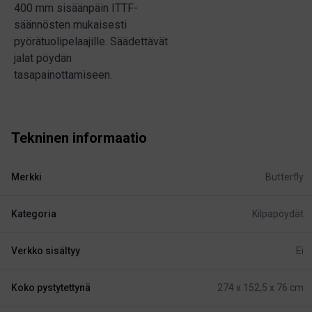
400 mm sisäänpäin ITTF-
säännösten mukaisesti
pyörätuolipelaajille. Säädettävät
jalat pöydän
tasapainottamiseen.
Tekninen informaatio
Merkki
Butterfly
Kategoria
Kilpapöydät
Verkko sisältyy
Ei
Koko pystytettynä
274 x 152,5 x 76 cm