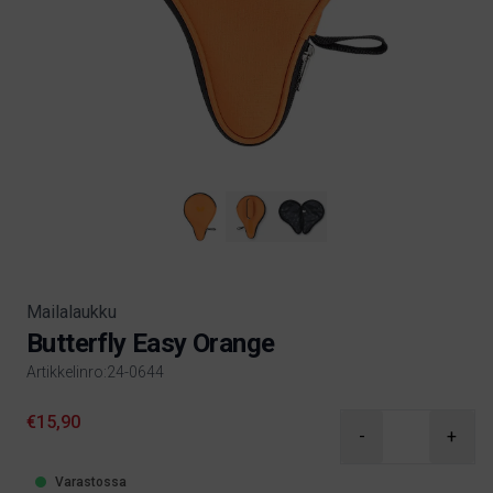
Mailalaukku
Butterfly Easy Orange
Artikkelinro:24-0644
Product information
€15,90
-
+
Varastossa