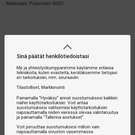
Materiaali: Polyesteri 900D
Sinä päätät henkilötiedoistasi
Me ja yhteistyökumppanimme käytämme erilaisia
tekniikoita, kuten evästeitä, kerätäksemme tietojasi
eri tarkoituksiin, mm. seuraaviin:
Tilastolliset
Markkinointi
Painamalla ”Hyväksy” annat suostumuksesi kaikkiin
näihin käyttötarkoituksiin. Voit antaa
suostumuksesi valitsemiisi käyttötarkoituksiin
napsauttamalla niiden vieressä olevaa valintaruutua
ja painamalla ”Tallenna asetukset”.
Voit peruuttaa suostumuksesi milloin vain
napsauttamalla sivuston vasemmassa