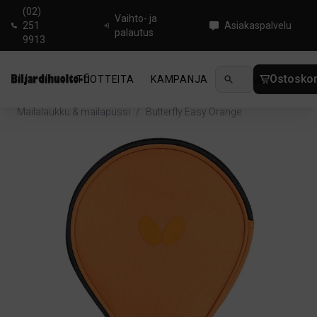
(02)
Vaihto- ja
251
Asiakaspalvelu
palautus
9913
Ostoskor
TUOTTEITA
KAMPANJA
UUTUUDET
OHJ
Koti
/
Pingis
/
Pingislaukut ja Kotelot
/
Mailalaukku & mailapussi
/
Butterfly Easy Orange