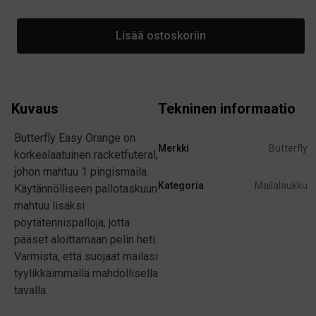
Lisää ostoskoriin
Kuvaus
Tekninen informaatio
Butterfly Easy Orange on
Merkki
Butterfly
korkealaatuinen racketfuteral,
johon mahtuu 1 pingismaila.
Kategoria
Mailalaukku
Käytännölliseen pallotaskuun
mahtuu lisäksi
pöytätennispalloja, jotta
pääset aloittamaan pelin heti.
Varmista, että suojaat mailasi
tyylikkäimmällä mahdollisella
tavalla.