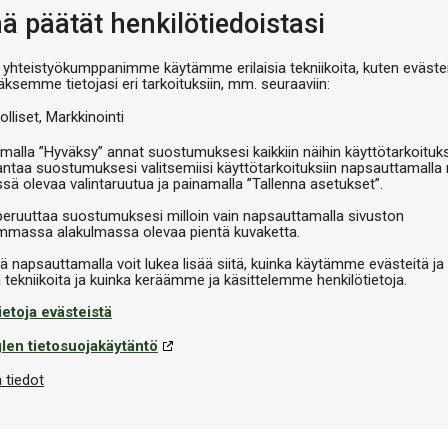
nä päätät henkilötiedoistasi
€2,9
 yhteistyökumppanimme käytämme erilaisia tekniikoita, kuten evästei
äksemme tietojasi eri tarkoituksiin, mm. seuraaviin:
V
olliset
Markkinointi
malla ”Hyväksy” annat suostumuksesi kaikkiin näihin käyttötarkoituks
antaa suostumuksesi valitsemiisi käyttötarkoituksiin napsauttamalla 
ssä olevaa valintaruutua ja painamalla ”Tallenna asetukset”.
peruuttaa suostumuksesi milloin vain napsauttamalla sivuston
massa alakulmassa olevaa pientä kuvaketta.
iä napsauttamalla voit lukea lisää siitä, kuinka käytämme evästeitä ja
ietoja evästeistä
len tietosuojakäytäntö
 tiedot