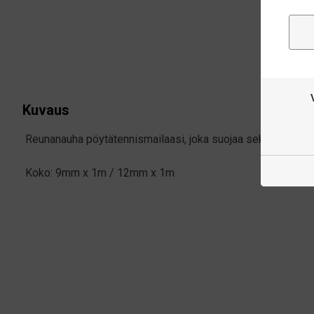
Kuvaus
Reunanauha pöytätennismailaasi, joka suojaa sekä kumien e
Koko: 9mm x 1m / 12mm x 1m