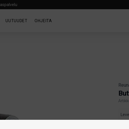
aspalvelu
UUTUUDET
OHJEITA
Reun
But
Artik
Produ
Lev