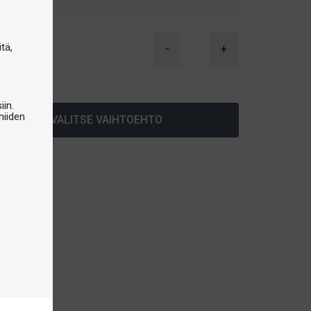
0
tä,
-
+
arastossa
iin.
niiden
VALITSE VAIHTOEHTO