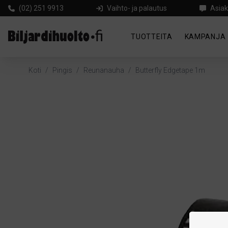
(02) 251 9913
Vaihto- ja palautus
Asiak
TUOTTEITA
KAMPANJA
Koti
/
Pingis
/
Reunanauha
/
Butterfly Edgetape 1m