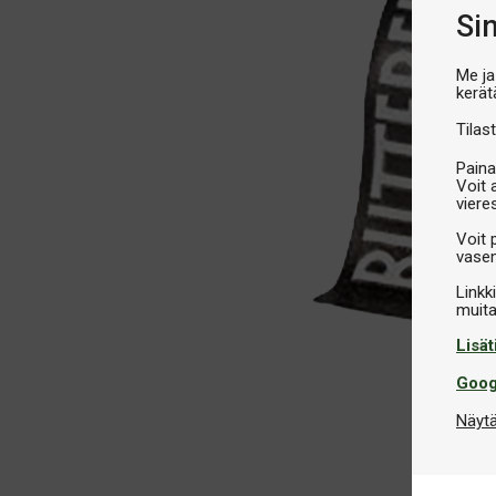
Si
Me ja
kerät
Tilast
Paina
Voit 
viere
Voit 
vasem
Linkk
Lisät
Goog
Näytä