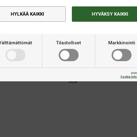
HYLKÄÄ KAIKKI
HYVÄKSY KAIKKI
Välttämättömät
Tilastolliset
Markkinointi
Tekninen informaatio
ttä rungon reunat.
Merkki
pow
Cookie Inf
Size