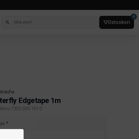
0
Ostoskori
anauha
terfly Edgetape 1m
kelinro:7302-000-101-D
ct information
eys