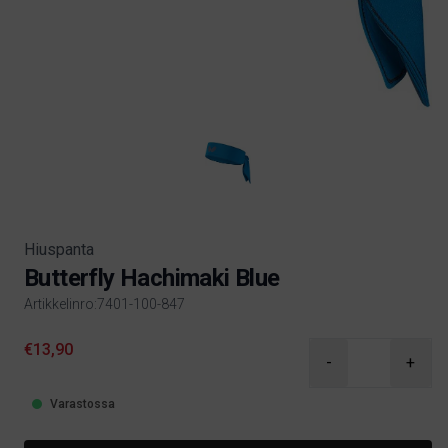
Hiuspanta
Butterfly Hachimaki Blue
Artikkelinro:7401-100-847
Product information
€13,90
-
+
Varastossa