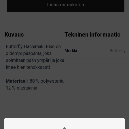
Lisää ostoskoriin
Kuvaus
Tekninen informaatio
Butterfly Hachimaki Blue on
Merkki
Butterfly
pidempi pääpanta, joka
solmitaan pään ympäri ja joka
imee hien tehokkaasti.
Materiaali
: 88 % polyesteriä,
12 % elastaania