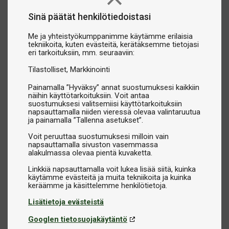
Sinä päätät henkilötiedoistasi
Me ja yhteistyökumppanimme käytämme erilaisia
tekniikoita, kuten evästeitä, kerätäksemme tietojasi
eri tarkoituksiin, mm. seuraaviin:
Tilastolliset
Markkinointi
Painamalla ”Hyväksy” annat suostumuksesi kaikkiin
näihin käyttötarkoituksiin. Voit antaa
suostumuksesi valitsemiisi käyttötarkoituksiin
napsauttamalla niiden vieressä olevaa valintaruutua
ja painamalla ”Tallenna asetukset”.
Voit peruuttaa suostumuksesi milloin vain
napsauttamalla sivuston vasemmassa
alakulmassa olevaa pientä kuvaketta.
Linkkiä napsauttamalla voit lukea lisää siitä, kuinka
käytämme evästeitä ja muita tekniikoita ja kuinka
Lisätietoja evästeistä
Googlen tietosuojakäytäntö