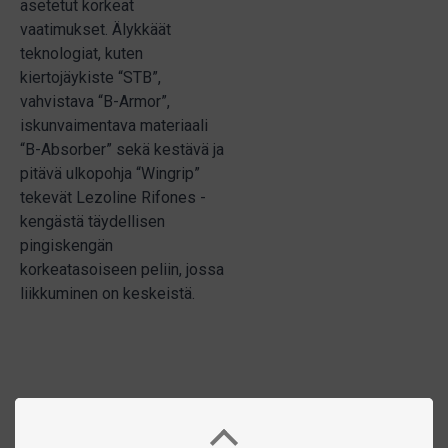
asetetut korkeat
vaatimukset. Älykkäät
teknologiat, kuten
kiertojäykiste “STB”,
vahvistava “B-Armor”,
iskunvaimentava materiaali
“B-Absorber” sekä kestävä ja
pitävä ulkopohja “Wingrip”
tekevät Lezoline Rifones -
kengästä täydellisen
pingiskengän
korkeatasoiseen peliin, jossa
liikkuminen on keskeistä.