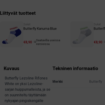
Liittyvät tuotteet
Sukat
Sukat
Butterfly Kanuma Blue
Butterf
Saatavilla useissa
€8,90
€8,90
versioissa
Kuvaus
Tekninen informaatio
Butterfly Lezoline Rifones
Merkki
Butterfly
White on yksi Lezoline-
sarjan huippumalleista, ja se
on suunniteltu täyttämään
nykyajan pingiskengälle