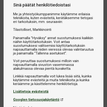
Sinä päätät henkilötiedoistasi
Me ja yhteistyökumppanimme käytämme erilaisia
tekniikoita, kuten evästeitä, kerätäksemme tietojasi
eri tarkoituksiin, mm. seuraaviin:
Tilastolliset
Markkinointi
Painamalla ”Hyväksy” annat suostumuksesi kaikkiin
näihin käyttötarkoituksiin. Voit antaa
suostumuksesi valitsemiisi käyttötarkoituksiin
napsauttamalla niiden vieressä olevaa valintaruutua
ja painamalla ”Tallenna asetukset”.
Voit peruuttaa suostumuksesi milloin vain
napsauttamalla sivuston vasemmassa
alakulmassa olevaa pientä kuvaketta.
Linkkiä napsauttamalla voit lukea lisää siitä, kuinka
käytämme evästeitä ja muita tekniikoita ja kuinka
Lisätietoja evästeistä
Googlen tietosuojakäytäntö