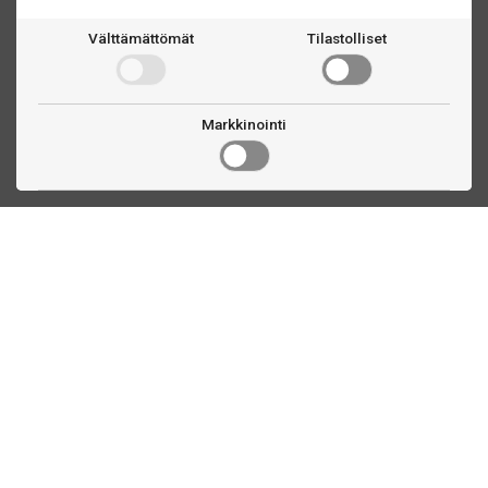
Välttämättömät
Tilastolliset
Markkinointi
Ota yhteyttä
Linnankatu 33
Turku, FI
(02) 251 9913
myynti@biljardihuolto.fi