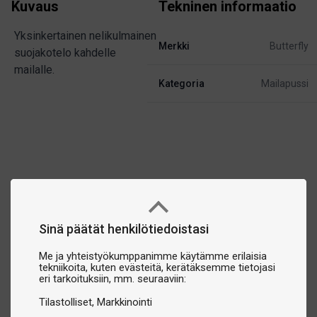
Kuvaus
Tekninen informaatio
Yksinkertainen nelikulmainen
Merkki
Butterfly
suojakotelo kahdelle
mailalle.
Kategoria
Mailapussi
Sinä päätät henkilötiedoistasi
Me ja yhteistyökumppanimme käytämme erilaisia
tekniikoita, kuten evästeitä, kerätäksemme tietojasi
eri tarkoituksiin, mm. seuraaviin:
Tilastolliset
Markkinointi