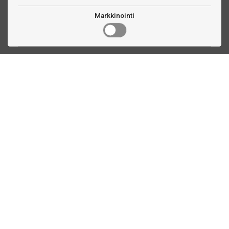
Markkinointi
Ota yhteyttä
Linnankatu 33
Turku, FI
(02) 251 9913
myynti@biljardihuolto.fi
Asiakaspalvelu
Tilalaskenta biljardipöytä