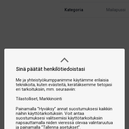
Kategoria
Mailapussi
Sinä päätät henkilötiedoistasi
Me ja yhteistyökumppanimme käytämme erilaisia
tekniikoita, kuten evästeitä, kerätäksemme tietojasi
eri tarkoituksiin, mm. seuraaviin:
Tilastolliset
Markkinointi
Painamalla ”Hyväksy” annat suostumuksesi kaikkiin
näihin käyttötarkoituksiin. Voit antaa
suostumuksesi valitsemiisi käyttötarkoituksiin
napsauttamalla niiden vieressä olevaa valintaruutua
ja painamalla ”Tallenna asetukset”.