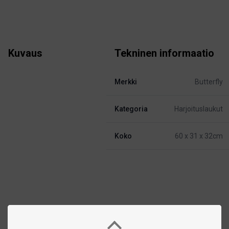
Kuvaus
Tekninen informaatio
Merkki
Butterfly
Kategoria
Harjoituslaukut
Koko
60 x 31 x 32cm