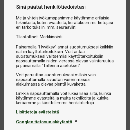
Sinä päätät henkilötiedoistasi
Me ja yhteistyökumppanimme käytämme erilaisia
tekniikoita, kuten evästeitä, kerätäksemme tietojasi
eri tarkoituksiin, mm. seuraaviin:
Tilastolliset
Markkinointi
Painamalla ”Hyväksy” annat suostumuksesi kaikkiin
näihin käyttötarkoituksiin. Voit antaa
suostumuksesi valitsemiisi käyttötarkoituksiin
napsauttamalla niiden vieressä olevaa valintaruutua
ja painamalla ”Tallenna asetukset”.
Voit peruuttaa suostumuksesi milloin vain
napsauttamalla sivuston vasemmassa
alakulmassa olevaa pientä kuvaketta.
Linkkiä napsauttamalla voit lukea lisää siitä, kuinka
käytämme evästeitä ja muita tekniikoita ja kuinka
Lisätietoja evästeistä
Googlen tietosuojakäytäntö