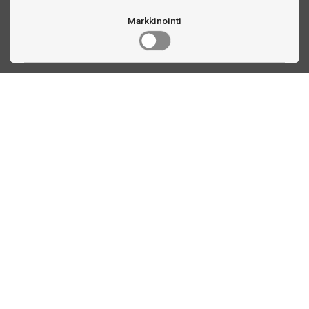
Markkinointi
Ota yhteyttä
Linnankatu 33
Turku, FI
(02) 251 9913
myynti@biljardihuolto.fi
Asiakaspalvelu
Tilalaskenta biljardipöytä