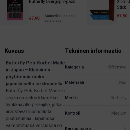
Butterfly Overgrip 3-pack
Xiom G
Stick
€1,90
Saatavilla useissa
€7,90
versioissa
Kuvaus
Tekninen informaatio
Butterfly Petr Korbel Made
Kategoria
Offensive
in Japan – Klassinen
pöytätennisrunko
Materiaali
Puu
japanilaisella tarkkuudella
Butterfly Petr Korbel Made in
Japan on ajaton klassikko
Merkki
Butterfly
hyökkääville pelaajille, jotka
arvostavat luonnollista
Kontrolli
Medium
puutuntumaa. Japanissa
valmistetussa versiossa on
Kerrosmäärä
5