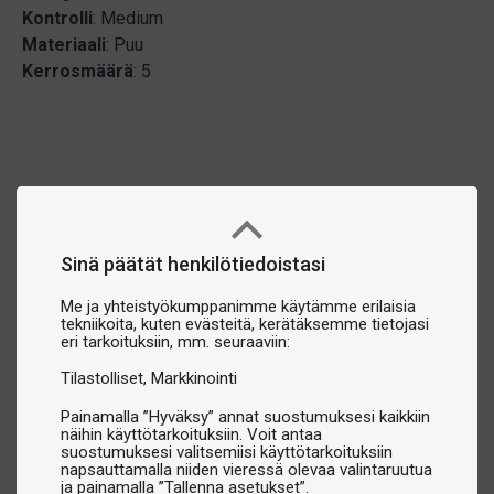
Kontrolli
: Medium
Materiaali
: Puu
Kerrosmäärä
: 5
Sinä päätät henkilötiedoistasi
Me ja yhteistyökumppanimme käytämme erilaisia
tekniikoita, kuten evästeitä, kerätäksemme tietojasi
eri tarkoituksiin, mm. seuraaviin:
Tilastolliset
Markkinointi
Painamalla ”Hyväksy” annat suostumuksesi kaikkiin
näihin käyttötarkoituksiin. Voit antaa
suostumuksesi valitsemiisi käyttötarkoituksiin
napsauttamalla niiden vieressä olevaa valintaruutua
ja painamalla ”Tallenna asetukset”.