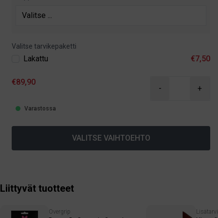
Valitse tarvikepaketti
Lakattu
€7,50
€89,90
-
+
Varastossa
VALITSE VAIHTOEHTO
Liittyvät tuotteet
Overgrip
Lisätarv