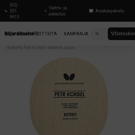
(02)
Vaihto- ja
251
Asiakaspalvelu
palautus
9913
Ostoskor
TUOTTEITA
KAMPANJA
UUTUUDET
OHJ
Koti
/
Pingis
/
Pöytätennisrungot
/
Offensive
/
Butterfly Petr Korbel - Made in Japan