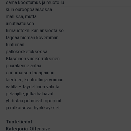
sama koostumus ja muotoilu
kuin eurooppalaisessa
mallissa, mutta
ainutlaatuisen
liimaustekniikan ansiosta se
tarjoaa hieman kovemman
tuntuman
pallokosketuksessa.
Klassinen viisikerroksinen
puurakenne antaa
erinomaisen tasapainon
kierteen, kontrollin ja voiman
välillä – täydellinen valinta
pelaajille, jotka haluavat
yhdistää pehmeät topspinit
ja ratkaisevat hyökkäykset.
Tuotetiedot
Kategoria
: Offensive