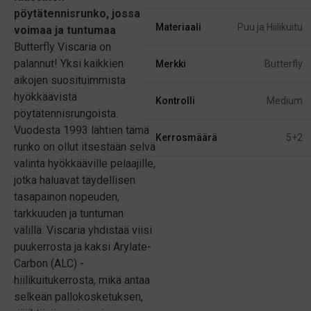
pöytätennisrunko, jossa
Materiaali
Puu ja Hiilikuitu
voimaa ja tuntumaa
Butterfly Viscaria on
palannut! Yksi kaikkien
Merkki
Butterfly
aikojen suosituimmista
hyökkäävistä
Kontrolli
Medium
pöytätennisrungoista.
Vuodesta 1993 lähtien tämä
Kerrosmäärä
5+2
runko on ollut itsestään selvä
valinta hyökkääville pelaajille,
jotka haluavat täydellisen
tasapainon nopeuden,
tarkkuuden ja tuntuman
välillä. Viscaria yhdistää viisi
puukerrosta ja kaksi Arylate-
Carbon (ALC) -
hiilikuitukerrosta, mikä antaa
selkeän pallokosketuksen,