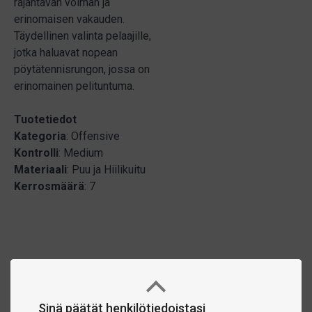
räjähtävän voiman ja
erinomaisen vakauden.
Täydellinen valinta pelaajille,
jotka haluavat nopean
pöytätennisrungon, jossa on
erinomainen pelituntuma.
Tuotetiedot
Kategoria
: Offensive
Kontrolli
: Medium
Materiaali
: Puu ja Hiilikuitu
Kerrosmäärä
: 7
Sinä päätät henkilötiedoistasi