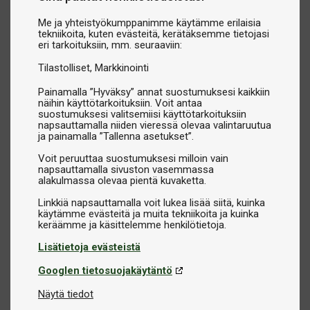
Me ja yhteistyökumppanimme käytämme erilaisia
tekniikoita, kuten evästeitä, kerätäksemme tietojasi
eri tarkoituksiin, mm. seuraaviin:
Tilastolliset
Markkinointi
Painamalla ”Hyväksy” annat suostumuksesi kaikkiin
näihin käyttötarkoituksiin. Voit antaa
suostumuksesi valitsemiisi käyttötarkoituksiin
napsauttamalla niiden vieressä olevaa valintaruutua
ja painamalla ”Tallenna asetukset”.
Voit peruuttaa suostumuksesi milloin vain
napsauttamalla sivuston vasemmassa
alakulmassa olevaa pientä kuvaketta.
Linkkiä napsauttamalla voit lukea lisää siitä, kuinka
käytämme evästeitä ja muita tekniikoita ja kuinka
Lisätietoja evästeistä
Googlen tietosuojakäytäntö
Näytä tiedot