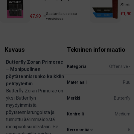
Stick
€1,90
Saatavilla useissa
€7,90
versioissa
Kuvaus
Tekninen informaatio
Butterfly Zoran Primorac
Kategoria
Offensive -
– Monipuolinen
pöytätennisrunko kaikkiin
Materiaali
Puu
pelityyleihin
Butterfly Zoran Primorac on
yksi Butterflyn
Merkki
Butterfly
myydyimmistä
pöytätennisrungoista ja
Kontrolli
Medium
tunnettu äärimmäisestä
monipuolisuudestaan. Se
Kerrosmäärä
5
sopii pelaajille, joiden