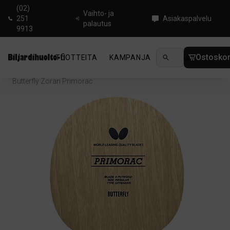
(02)
Vaihto- ja
251
Asiakaspalvelu
palautus
9913
Ostoskor
TUOTTEITA
KAMPANJA
UUTUUDET
OHJ
Koti
/
Pingis
/
Pöytätennisrungot
/
Offensive
/
Butterfly Zoran Primorac