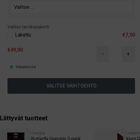
Valitse tarvikepaketti
Lakattu
€7,50
€49,90
-
+
Varastossa
VALITSE VAIHTOEHTO
Liittyvät tuotteet
Overgrip
Lisätarv
Butterfly Overgrip 3-pack
Xiom G