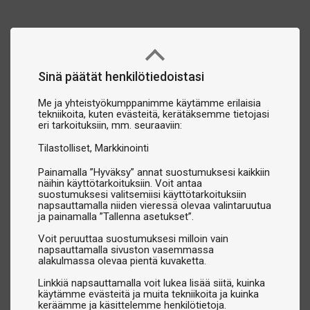
Sinä päätät henkilötiedoistasi
Me ja yhteistyökumppanimme käytämme erilaisia
tekniikoita, kuten evästeitä, kerätäksemme tietojasi
eri tarkoituksiin, mm. seuraaviin:
Tilastolliset
Markkinointi
Painamalla ”Hyväksy” annat suostumuksesi kaikkiin
näihin käyttötarkoituksiin. Voit antaa
suostumuksesi valitsemiisi käyttötarkoituksiin
napsauttamalla niiden vieressä olevaa valintaruutua
ja painamalla ”Tallenna asetukset”.
Voit peruuttaa suostumuksesi milloin vain
napsauttamalla sivuston vasemmassa
alakulmassa olevaa pientä kuvaketta.
Linkkiä napsauttamalla voit lukea lisää siitä, kuinka
käytämme evästeitä ja muita tekniikoita ja kuinka