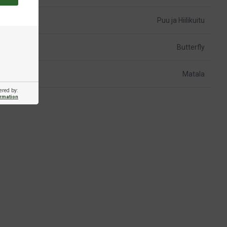
Puu ja Hiilikuitu
Butterfly
Matala
ered by:
ormation