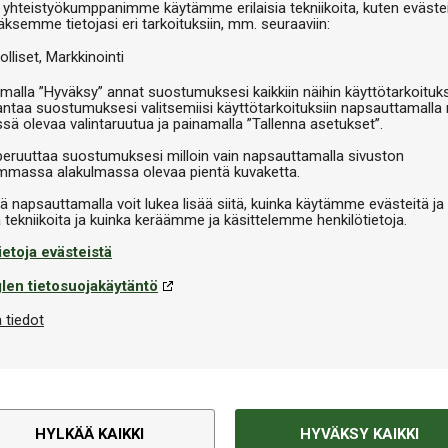
 yhteistyökumppanimme käytämme erilaisia tekniikoita, kuten evästei
äksemme tietojasi eri tarkoituksiin, mm. seuraaviin:
olliset
Markkinointi
malla ”Hyväksy” annat suostumuksesi kaikkiin näihin käyttötarkoituks
antaa suostumuksesi valitsemiisi käyttötarkoituksiin napsauttamalla 
ssä olevaa valintaruutua ja painamalla ”Tallenna asetukset”.
peruuttaa suostumuksesi milloin vain napsauttamalla sivuston
massa alakulmassa olevaa pientä kuvaketta.
iä napsauttamalla voit lukea lisää siitä, kuinka käytämme evästeitä ja
ietoja evästeistä
len tietosuojakäytäntö
 tiedot
Tekninen informaatio
rungon voimasta ja vakaudesta.
HYLKÄÄ KAIKKI
HYVÄKSY KAIKKI
Kategoria
keräät mahdollisimman paljon