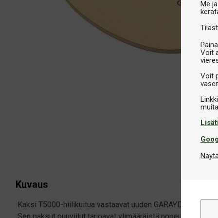
Me ja
kerät
Tilast
Paina
Voit 
viere
Voit 
vasem
Linkk
Lisät
Goog
Näytä
Kuvaus
Kaksi T5000-hiilikuitua vastaavat uuden GARAYDIA T5000 -
Sen paksut puuviilut tarjoavat ylimääräistä nopeutta, jotta 