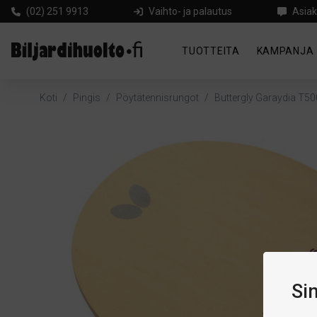
(02) 251 9913
Vaihto- ja palautus
Asiak
TUOTTEITA
KAMPANJA
Koti
/
Pingis
/
Pöytätennisrungot
/
Buttergly Garaydia T5
Si