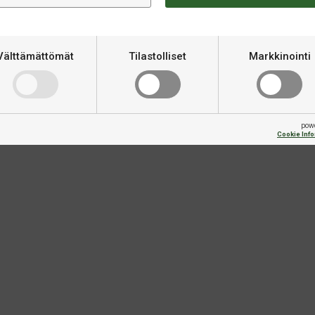
Materiaali
Välttämättömät
Tilastolliset
Markkinointi
Merkki
Kontrolli
pow
Cookie Inf