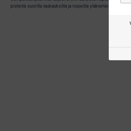
pisteitä suorilla laukauksilla ja nopeilla yläkierteillä.