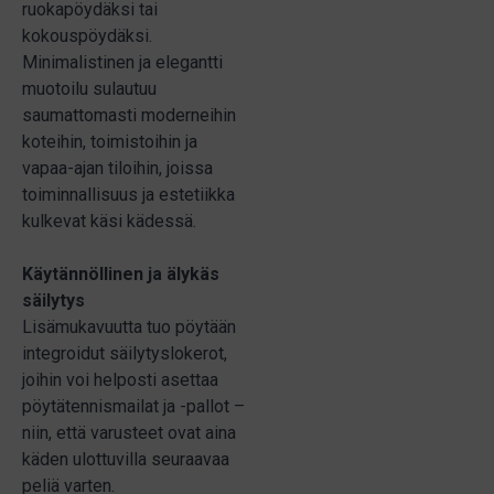
ruokapöydäksi tai
kokouspöydäksi.
Minimalistinen ja elegantti
muotoilu sulautuu
saumattomasti moderneihin
koteihin, toimistoihin ja
vapaa-ajan tiloihin, joissa
toiminnallisuus ja estetiikka
kulkevat käsi kädessä.
Käytännöllinen ja älykäs
säilytys
Lisämukavuutta tuo pöytään
integroidut säilytyslokerot,
joihin voi helposti asettaa
pöytätennismailat ja -pallot –
niin, että varusteet ovat aina
käden ulottuvilla seuraavaa
peliä varten.