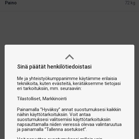
Paino
72 kg
Sinä päätät henkilötiedoistasi
Me ja yhteistyökumppanimme käytämme erilaisia
tekniikoita, kuten evästeitä, kerätäksemme tietojasi
eri tarkoituksiin, mm. seuraaviin:
Tilastolliset
Markkinointi
Painamalla ”Hyväksy” annat suostumuksesi kaikkiin
näihin käyttötarkoituksiin. Voit antaa
suostumuksesi valitsemiisi käyttötarkoituksiin
napsauttamalla niiden vieressä olevaa valintaruutua
ja painamalla ”Tallenna asetukset”.