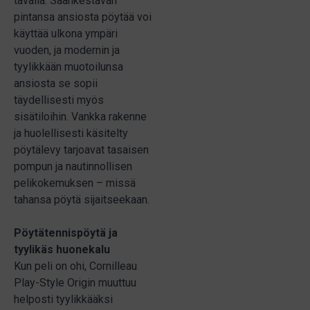
tavalla. Säänkestävän
pintansa ansiosta pöytää voi
käyttää ulkona ympäri
vuoden, ja modernin ja
tyylikkään muotoilunsa
ansiosta se sopii
täydellisesti myös
sisätiloihin. Vankka rakenne
ja huolellisesti käsitelty
pöytälevy tarjoavat tasaisen
pompun ja nautinnollisen
pelikokemuksen – missä
tahansa pöytä sijaitseekaan.
Pöytätennispöytä ja
tyylikäs huonekalu
Kun peli on ohi, Cornilleau
Play-Style Origin muuttuu
helposti tyylikkääksi