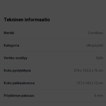
Tekninen informaatio
Merkki
Cornilleau
Kategoria
Ulkopöydät
Verkko sisältyy
Kyllä
Koko pystytettynä
274 x 152,5 x 76 cm
Koko pakkauksessa
157 x 142 x 12 cm
Pöytälevyn paksuus
6 mm