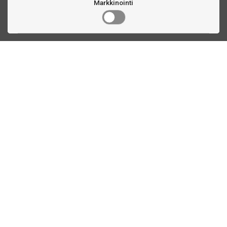
Markkinointi
Ota yhteyttä
Linnankatu 33
Turku, FI
(02) 251 9913
myynti@biljardihuolto.fi
Asiakaspalvelu
Tilalaskenta biljardipöytä
Tikkataulun mitat