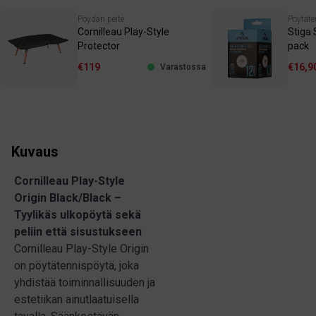
Pöydän peite
Pöytäte
Cornilleau Play-Style
Stiga
Protector
pack
€119
€16,9
Varastossa
Kuvaus
Cornilleau Play-Style
Origin Black/Black –
Tyylikäs ulkopöytä sekä
peliin että sisustukseen
Cornilleau Play-Style Origin
on pöytätennispöytä, joka
yhdistää toiminnallisuuden ja
estetiikan ainutlaatuisella