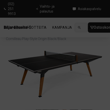
(02)
Vaihto- ja
251
Asiakaspalvelu
palautus
9913
Ostoskor
TUOTTEITA
KAMPANJA
UUTUUDET
OHJ
Koti
/
Pingis
/
Pingispöydät
/
Ulkopöydät
/
Cornilleau Play-Style Origin Black/Black