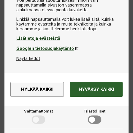
Voit peruuttaa suostumuksesi milloin vain
napsauttamalla sivuston vasemmassa
alakulmassa olevaa pientä kuvaketta.
Linkkiä napsauttamalla voit lukea lisää siitä, kuinka
käytämme evästeitä ja muita tekniikoita ja kuinka
Lisätietoja evästeistä
Googlen tietosuojakäytäntö
Näytä tiedot
HYLKÄÄ KAIKKI
HYVÄKSY KAIKKI
Välttämättömät
Tilastolliset