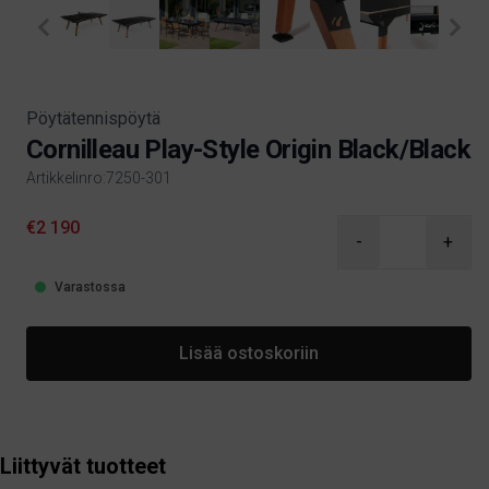
Pöytätennispöytä
Cornilleau Play-Style Origin Black/Black
Artikkelinro:7250-301
Product information
€2 190
-
+
Varastossa
Lisää ostoskoriin
Liittyvät tuotteet