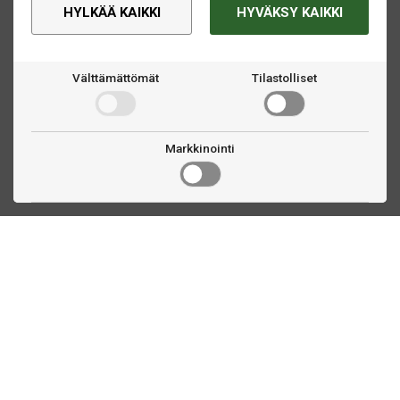
HYLKÄÄ KAIKKI
HYVÄKSY KAIKKI
Välttämättömät
Tilastolliset
Markkinointi
Ota yhteyttä
Linnankatu 33
Turku, FI
(02) 251 9913