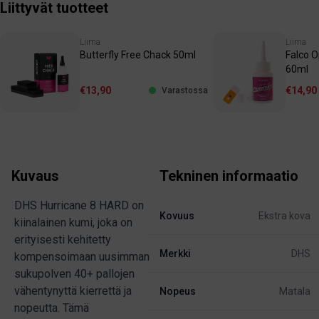
Liittyvät tuotteet
Liima
Liima
Butterfly Free Chack 50ml
Falco 
60ml
€13,90
€14,90
Varastossa
Kuvaus
Tekninen informaatio
DHS Hurricane 8 HARD on
Kovuus
Ekstra kova
kiinalainen kumi, joka on
erityisesti kehitetty
Merkki
DHS
kompensoimaan uusimman
sukupolven 40+ pallojen
vähentynyttä kierrettä ja
Nopeus
Matala
nopeutta. Tämä