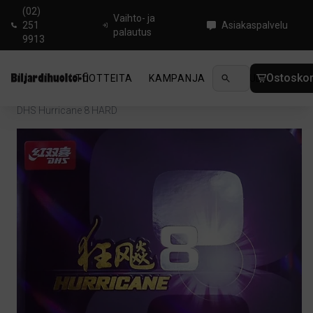
(02)
Vaihto- ja
251
Asiakaspalvelu
palautus
9913
Ostoskor
TUOTTEITA
KAMPANJA
UUTUUDET
OHJ
Koti
/
Pingis
/
Pöytätenniskumit
/
Backside Control
/
DHS Hurricane 8 HARD