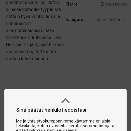
pöytätenniskumi on, kuten
Kierre
Erittäin korkea
kiinalaiskumeille tyypillistä,
erittäin hyvä kontrollissa ja
Kategoria
Backside Control
erinomainen
kierreominaisuuksiltaan.
Verrattuna edeltäjiinsä DHS
Hurricane 2 ja 3, saat hieman
enemmän nopeutta kiitos
erittäin kovan sienen.
Sinä päätät henkilötiedoistasi
Me ja yhteistyökumppanimme käytämme erilaisia
tekniikoita, kuten evästeitä, kerätäksemme tietojasi
eri tarkoituksiin, mm. seuraaviin: