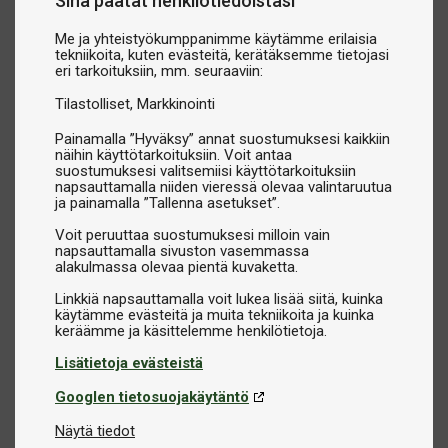
Sinä päätät henkilötiedoistasi
Me ja yhteistyökumppanimme käytämme erilaisia
tekniikoita, kuten evästeitä, kerätäksemme tietojasi
eri tarkoituksiin, mm. seuraaviin:
Tilastolliset
Markkinointi
Painamalla ”Hyväksy” annat suostumuksesi kaikkiin
näihin käyttötarkoituksiin. Voit antaa
suostumuksesi valitsemiisi käyttötarkoituksiin
napsauttamalla niiden vieressä olevaa valintaruutua
ja painamalla ”Tallenna asetukset”.
Voit peruuttaa suostumuksesi milloin vain
napsauttamalla sivuston vasemmassa
alakulmassa olevaa pientä kuvaketta.
Linkkiä napsauttamalla voit lukea lisää siitä, kuinka
käytämme evästeitä ja muita tekniikoita ja kuinka
Lisätietoja evästeistä
Googlen tietosuojakäytäntö
Näytä tiedot