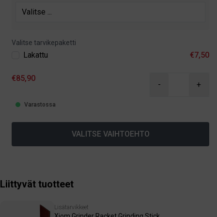
Valitse tarvikepaketti
Lakattu
€7,50
€85,90
-
+
Varastossa
VALITSE VAIHTOEHTO
Liittyvät tuotteet
Lisätarvikkeet
Xiom Grinder Racket Grinding Stick