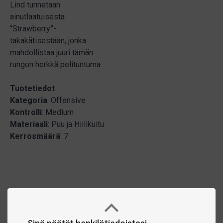
Lind tunnetaan
ainutlaatuisesta
“Strawberry”-
takakätisestään, jonka
mahdollistaa juuri tämän
rungon herkkä pelituntuma.
Tuotetiedot
Kategoria
: Offensive
Kontrolli
: Medium
Materiaali
: Puu ja Hiilikuitu
Kerrosmäärä
: 7