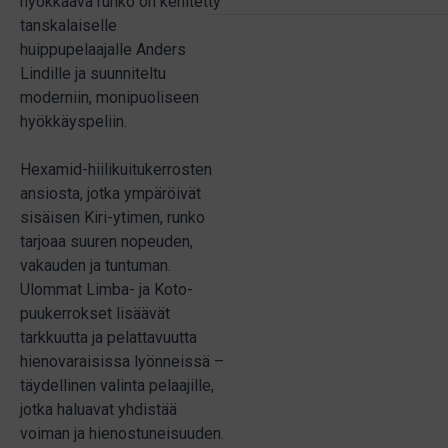
hyökkäävä runko on kehitetty
tanskalaiselle
huippupelaajalle Anders
Lindille ja suunniteltu
moderniin, monipuoliseen
hyökkäyspeliin.
Hexamid-hiilikuitukerrosten
ansiosta, jotka ympäröivät
sisäisen Kiri-ytimen, runko
tarjoaa suuren nopeuden,
vakauden ja tuntuman.
Ulommat Limba- ja Koto-
puukerrokset lisäävät
tarkkuutta ja pelattavuutta
hienovaraisissa lyönneissä –
täydellinen valinta pelaajille,
jotka haluavat yhdistää
voiman ja hienostuneisuuden.