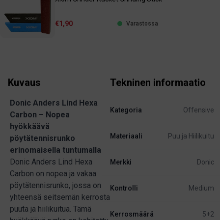
€1,90
Varastossa
Kuvaus
Tekninen informaatio
Donic Anders Lind Hexa
Kategoria
Offensive
Carbon – Nopea
hyökkäävä
Materiaali
Puu ja Hiilikuitu
pöytätennisrunko
erinomaisella tuntumalla
Donic Anders Lind Hexa
Merkki
Donic
Carbon on nopea ja vakaa
pöytätennisrunko, jossa on
Kontrolli
Medium
yhteensä seitsemän kerrosta
puuta ja hiilikuitua. Tämä
Kerrosmäärä
5+2