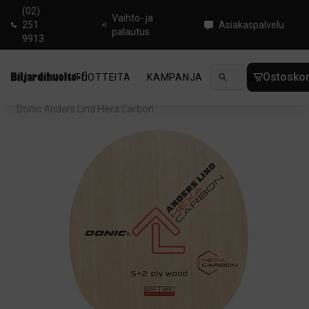
(02)
Vaihto- ja
251
Asiakaspalvelu
palautus
9913
Ostoskor
TUOTTEITA
KAMPANJA
UUTUUDET
OHJ
Koti
/
Pingis
/
Pöytätennisrungot
/
Offensive
/
Donic Anders Lind Hexa Carbon