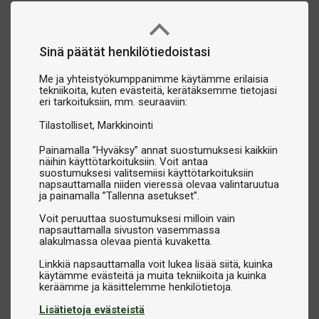
Sinä päätät henkilötiedoistasi
Me ja yhteistyökumppanimme käytämme erilaisia
tekniikoita, kuten evästeitä, kerätäksemme tietojasi
eri tarkoituksiin, mm. seuraaviin:
Tilastolliset
Markkinointi
Painamalla ”Hyväksy” annat suostumuksesi kaikkiin
näihin käyttötarkoituksiin. Voit antaa
suostumuksesi valitsemiisi käyttötarkoituksiin
napsauttamalla niiden vieressä olevaa valintaruutua
ja painamalla ”Tallenna asetukset”.
Voit peruuttaa suostumuksesi milloin vain
napsauttamalla sivuston vasemmassa
alakulmassa olevaa pientä kuvaketta.
Linkkiä napsauttamalla voit lukea lisää siitä, kuinka
käytämme evästeitä ja muita tekniikoita ja kuinka
Lisätietoja evästeistä