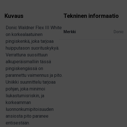
Kuvaus
Tekninen informaatio
Donic Waldner Flex III White
Merkki
Donic
on korkealaatuinen
pingiskenkä, joka tarjoaa
huipputason suorituskykyä.
Verrattuna suosittuun
alkuperäismalliin tässä
pingiskengässä on
parannettu vaimennus ja pito.
Uniikki suunnittelu tarjoaa
pohjan, joka minimoi
liukastumisriskin, ja
korkeamman
luonnonkumipitoisuuden
ansiosta pito paranee
entisestään.