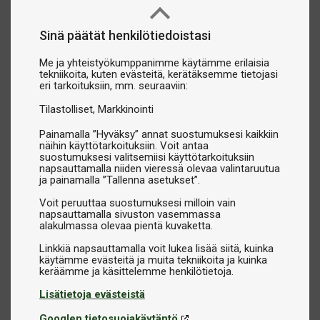
Sinä päätät henkilötiedoistasi
Me ja yhteistyökumppanimme käytämme erilaisia
tekniikoita, kuten evästeitä, kerätäksemme tietojasi
eri tarkoituksiin, mm. seuraaviin:
Tilastolliset
Markkinointi
Painamalla ”Hyväksy” annat suostumuksesi kaikkiin
näihin käyttötarkoituksiin. Voit antaa
suostumuksesi valitsemiisi käyttötarkoituksiin
napsauttamalla niiden vieressä olevaa valintaruutua
ja painamalla ”Tallenna asetukset”.
Voit peruuttaa suostumuksesi milloin vain
napsauttamalla sivuston vasemmassa
alakulmassa olevaa pientä kuvaketta.
Linkkiä napsauttamalla voit lukea lisää siitä, kuinka
käytämme evästeitä ja muita tekniikoita ja kuinka
Lisätietoja evästeistä
Googlen tietosuojakäytäntö