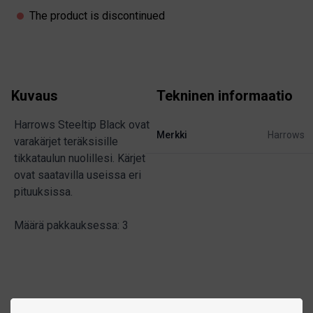
Product information
The product is discontinued
Kuvaus
Tekninen informaatio
Harrows Steeltip Black ovat
Merkki
Harrows
varakärjet teräksisille
tikkataulun nuolillesi. Kärjet
ovat saatavilla useissa eri
pituuksissa.
Määrä pakkauksessa: 3