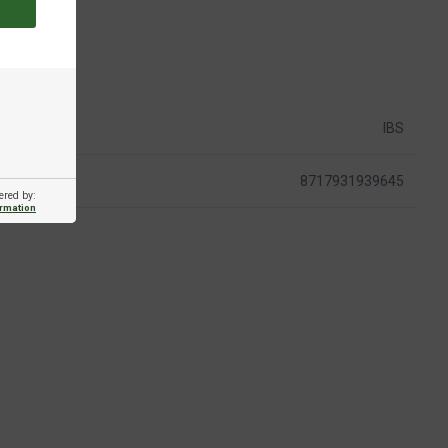
IBS
8717931939645
ered by:
ormation