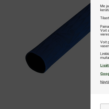
Me ja
kerät
Tilast
Paina
Voit 
viere
Voit 
vasem
Linkk
Lisät
Goog
Näytä