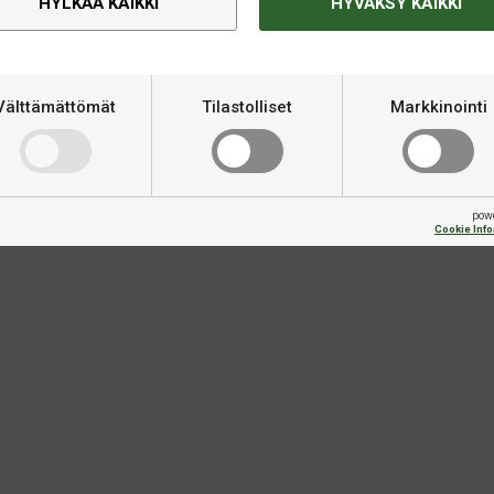
HYLKÄÄ KAIKKI
HYVÄKSY KAIKKI
Tekninen informaatio
Välttämättömät
Tilastolliset
Markkinointi
Merkki
EAN
pow
Cookie Inf