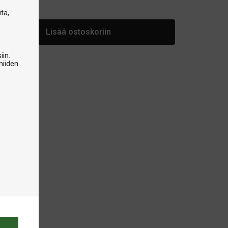
arastossa
tä,
Lisää ostoskoriin
iin.
niiden