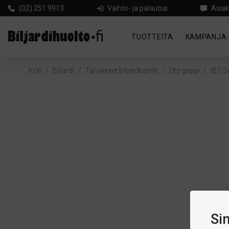
(02) 251 9913
Vaihto- ja palautus
Asiak
TUOTTEITA
KAMPANJA
Koti
/
Biljardi
/
Tarvikkeet biljardkepille
/
Ote grippi
/
IBS S
Si