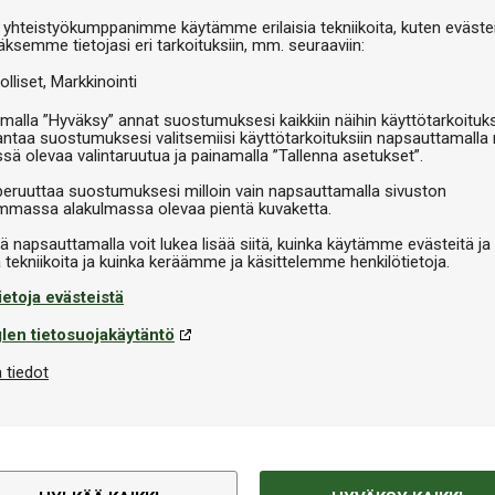
V
 yhteistyökumppanimme käytämme erilaisia tekniikoita, kuten evästei
äksemme tietojasi eri tarkoituksiin, mm. seuraaviin:
olliset
Markkinointi
malla ”Hyväksy” annat suostumuksesi kaikkiin näihin käyttötarkoituks
antaa suostumuksesi valitsemiisi käyttötarkoituksiin napsauttamalla 
ssä olevaa valintaruutua ja painamalla ”Tallenna asetukset”.
peruuttaa suostumuksesi milloin vain napsauttamalla sivuston
massa alakulmassa olevaa pientä kuvaketta.
iä napsauttamalla voit lukea lisää siitä, kuinka käytämme evästeitä ja
ietoja evästeistä
len tietosuojakäytäntö
 tiedot