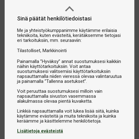
Sinä päätät henkilötiedoistasi
Me ja yhteistyökumppanimme käytämme erilaisia
tekniikoita, kuten evästeitä, kerätäksemme tietojasi
eri tarkoituksiin, mm. seuraaviin:
Tilastolliset
Markkinointi
Painamalla ”Hyväksy” annat suostumuksesi kaikkiin
näihin käyttötarkoituksiin. Voit antaa
suostumuksesi valitsemiisi käyttötarkoituksiin
napsauttamalla niiden vieressä olevaa valintaruutua
ja painamalla ”Tallenna asetukset”.
Voit peruuttaa suostumuksesi milloin vain
napsauttamalla sivuston vasemmassa
alakulmassa olevaa pientä kuvaketta.
Linkkiä napsauttamalla voit lukea lisää siitä, kuinka
käytämme evästeitä ja muita tekniikoita ja kuinka
Lisätietoja evästeistä