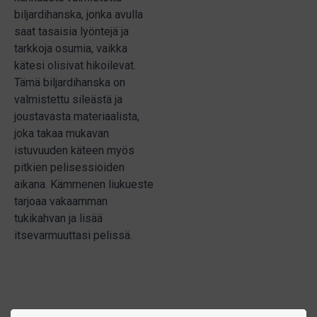
biljardihanska, jonka avulla
saat tasaisia lyöntejä ja
tarkkoja osumia, vaikka
kätesi olisivat hikoilevat.
Tämä biljardihanska on
valmistettu sileästä ja
joustavasta materiaalista,
joka takaa mukavan
istuvuuden käteen myös
pitkien pelisessioiden
aikana. Kämmenen liukueste
tarjoaa vakaamman
tukikahvan ja lisää
itsevarmuuttasi pelissä.