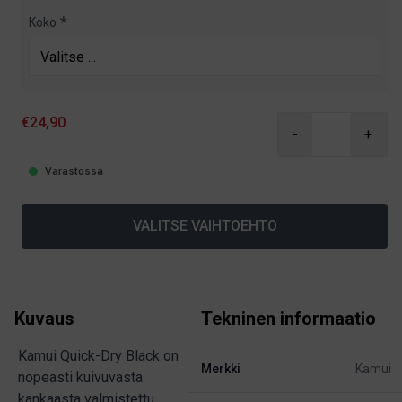
Koko
€24,90
-
+
Varastossa
VALITSE VAIHTOEHTO
Kuvaus
Tekninen informaatio
Kamui Quick-Dry Black on
Merkki
Kamui
nopeasti kuivuvasta
kankaasta valmistettu