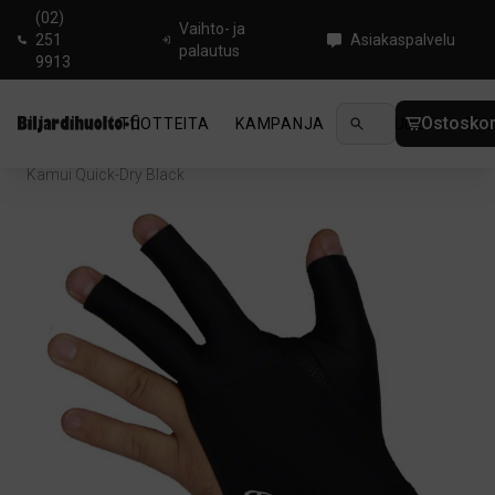
(02)
Vaihto- ja
251
Asiakaspalvelu
palautus
9913
Ostoskor
TUOTTEITA
KAMPANJA
UUTUUDET
OHJ
Koti
/
Biljardi
/
Tarvikkeet biljardkepille
/
Biljardihanskat
/
Kamui Quick-Dry Black