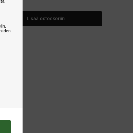
tä,
arastossa
Lisää ostoskoriin
iin.
niiden