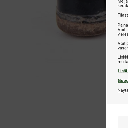
Me ja
kerät
Tilast
Paina
Voit 
viere
Voit 
vasem
Linkk
Lisät
Goog
Näytä