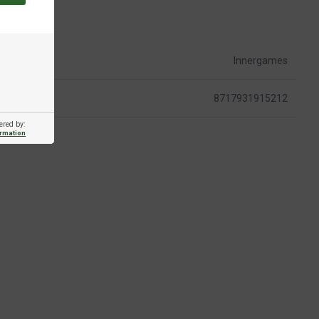
Innergames
8717931915212
ered by:
ormation