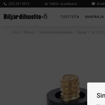
(02) 251 9913
Vaihto- ja palautus
Asiak
TUOTTEITA
KAMPANJA
Koti
/
Biljardi
/
Tarvikkeet biljardkepille
/
Nahat
/
M-12 Scr
Si