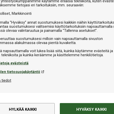
 yhteistyökumppanimme käytämme erilaisia tekniikoita, kuten evästei
V
äksemme tietojasi eri tarkoituksiin, mm. seuraaviin:
olliset
Markkinointi
malla ”Hyväksy” annat suostumuksesi kaikkiin näihin käyttötarkoituks
antaa suostumuksesi valitsemiisi käyttötarkoituksiin napsauttamalla 
ssä olevaa valintaruutua ja painamalla ”Tallenna asetukset”.
peruuttaa suostumuksesi milloin vain napsauttamalla sivuston
massa alakulmassa olevaa pientä kuvaketta.
iä napsauttamalla voit lukea lisää siitä, kuinka käytämme evästeitä ja
ietoja evästeistä
len tietosuojakäytäntö
 tiedot
HYLKÄÄ KAIKKI
HYVÄKSY KAIKKI